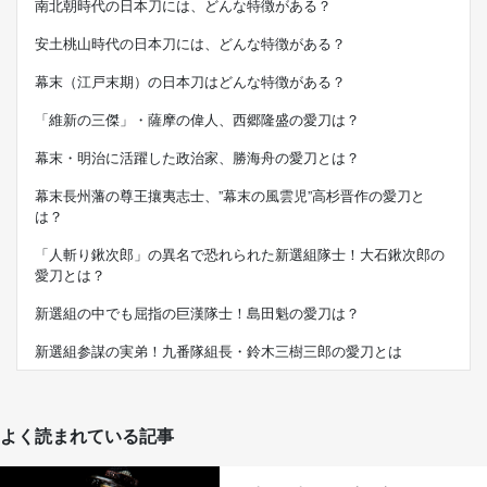
南北朝時代の日本刀には、どんな特徴がある？
安土桃山時代の日本刀には、どんな特徴がある？
幕末（江戸末期）の日本刀はどんな特徴がある？
「維新の三傑」・薩摩の偉人、西郷隆盛の愛刀は？
幕末・明治に活躍した政治家、勝海舟の愛刀とは？
幕末長州藩の尊王攘夷志士、”幕末の風雲児”高杉晋作の愛刀と
は？
「人斬り鍬次郎」の異名で恐れられた新選組隊士！大石鍬次郎の
愛刀とは？
新選組の中でも屈指の巨漢隊士！島田魁の愛刀は？
新選組参謀の実弟！九番隊組長・鈴木三樹三郎の愛刀とは
よく読まれている記事