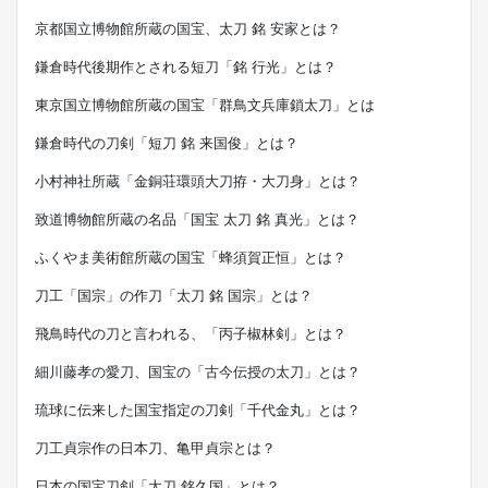
京都国立博物館所蔵の国宝、太刀 銘 安家とは？
鎌倉時代後期作とされる短刀「銘 行光」とは？
東京国立博物館所蔵の国宝「群鳥文兵庫鎖太刀」とは
鎌倉時代の刀剣「短刀 銘 来国俊」とは？
小村神社所蔵「金銅荘環頭大刀拵・大刀身」とは？
致道博物館所蔵の名品「国宝 太刀 銘 真光」とは？
ふくやま美術館所蔵の国宝「蜂須賀正恒」とは？
刀工「国宗」の作刀「太刀 銘 国宗」とは？
飛鳥時代の刀と言われる、「丙子椒林剣」とは？
細川藤孝の愛刀、国宝の「古今伝授の太刀」とは？
琉球に伝来した国宝指定の刀剣「千代金丸」とは？
刀工貞宗作の日本刀、亀甲貞宗とは？
日本の国宝刀剣「太刀 銘久国」とは？