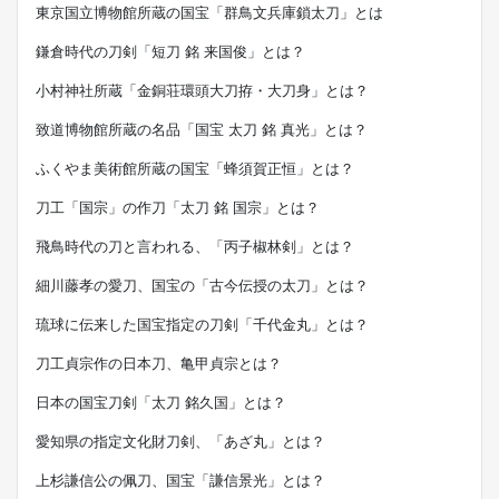
東京国立博物館所蔵の国宝「群鳥文兵庫鎖太刀」とは
鎌倉時代の刀剣「短刀 銘 来国俊」とは？
小村神社所蔵「金銅荘環頭大刀拵・大刀身」とは？
致道博物館所蔵の名品「国宝 太刀 銘 真光」とは？
ふくやま美術館所蔵の国宝「蜂須賀正恒」とは？
刀工「国宗」の作刀「太刀 銘 国宗」とは？
飛鳥時代の刀と言われる、「丙子椒林剣」とは？
細川藤孝の愛刀、国宝の「古今伝授の太刀」とは？
琉球に伝来した国宝指定の刀剣「千代金丸」とは？
刀工貞宗作の日本刀、亀甲貞宗とは？
日本の国宝刀剣「太刀 銘久国」とは？
愛知県の指定文化財刀剣、「あざ丸」とは？
上杉謙信公の佩刀、国宝「謙信景光」とは？