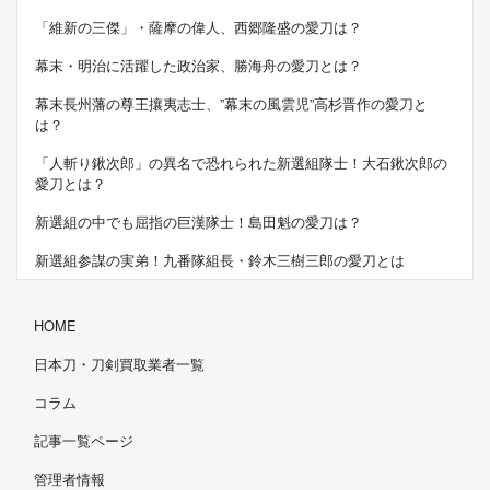
「維新の三傑」・薩摩の偉人、西郷隆盛の愛刀は？
幕末・明治に活躍した政治家、勝海舟の愛刀とは？
幕末長州藩の尊王攘夷志士、”幕末の風雲児”高杉晋作の愛刀と
は？
「人斬り鍬次郎」の異名で恐れられた新選組隊士！大石鍬次郎の
愛刀とは？
新選組の中でも屈指の巨漢隊士！島田魁の愛刀は？
新選組参謀の実弟！九番隊組長・鈴木三樹三郎の愛刀とは
HOME
日本刀・刀剣買取業者一覧
コラム
記事一覧ページ
管理者情報