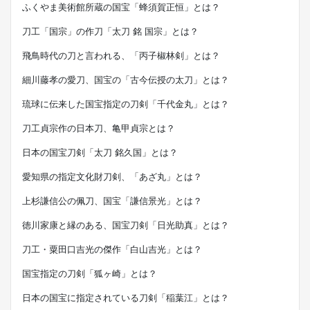
ふくやま美術館所蔵の国宝「蜂須賀正恒」とは？
刀工「国宗」の作刀「太刀 銘 国宗」とは？
飛鳥時代の刀と言われる、「丙子椒林剣」とは？
細川藤孝の愛刀、国宝の「古今伝授の太刀」とは？
琉球に伝来した国宝指定の刀剣「千代金丸」とは？
刀工貞宗作の日本刀、亀甲貞宗とは？
日本の国宝刀剣「太刀 銘久国」とは？
愛知県の指定文化財刀剣、「あざ丸」とは？
上杉謙信公の佩刀、国宝「謙信景光」とは？
徳川家康と縁のある、国宝刀剣「日光助真」とは？
刀工・粟田口吉光の傑作「白山吉光」とは？
国宝指定の刀剣「狐ヶ崎」とは？
日本の国宝に指定されている刀剣「稲葉江」とは？