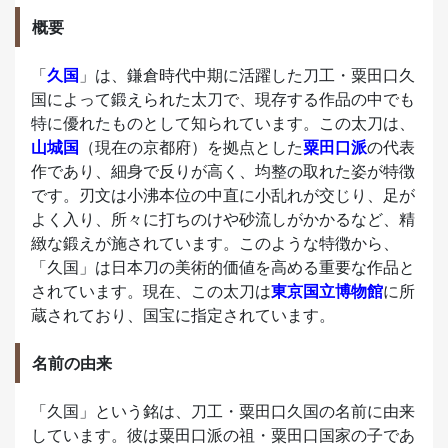
概要
「
久国
」は、鎌倉時代中期に活躍した刀工・粟田口久
国によって鍛えられた太刀で、現存する作品の中でも
特に優れたものとして知られています。この太刀は、
山城国
（現在の京都府）を拠点とした
粟田口派
の代表
作であり、細身で反りが高く、均整の取れた姿が特徴
です。刃文は小沸本位の中直に小乱れが交じり、足が
よく入り、所々に打ちのけや砂流しがかかるなど、精
緻な鍛えが施されています。このような特徴から、
「久国」は日本刀の美術的価値を高める重要な作品と
されています。現在、この太刀は
東京国立博物館
に所
蔵されており、国宝に指定されています。
名前の由来
「久国」という銘は、刀工・粟田口久国の名前に由来
しています。彼は粟田口派の祖・粟田口国家の子であ