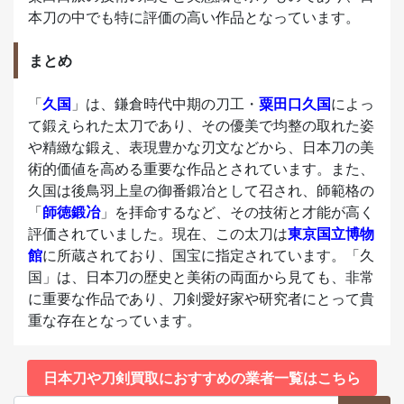
本刀の中でも特に評価の高い作品となっています。
まとめ
「
久国
」は、鎌倉時代中期の刀工・
粟田口久国
によっ
て鍛えられた太刀であり、その優美で均整の取れた姿
や精緻な鍛え、表現豊かな刃文などから、日本刀の美
術的価値を高める重要な作品とされています。また、
久国は後鳥羽上皇の御番鍛冶として召され、師範格の
「
師徳鍛冶
」を拝命するなど、その技術と才能が高く
評価されていました。現在、この太刀は
東京国立博物
館
に所蔵されており、国宝に指定されています。「久
国」は、日本刀の歴史と美術の両面から見ても、非常
に重要な作品であり、刀剣愛好家や研究者にとって貴
重な存在となっています。
日本刀や刀剣買取におすすめの業者一覧はこちら