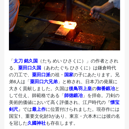
「
太刀 銘久国
（たち めい ひさくに）」の作者とされ
る、
粟田口久国
（あわたぐち ひさくに）は鎌倉時代
の刀工で、
粟田口派
の祖・
国家
の子にあたります。兄
弟6人は「
粟田口六兄弟
」と称され、日本刀の発展に
大きく貢献しました。久国は
後鳥羽上皇
の
御番鍛冶
と
して仕え、師範格である「
師徳鍛冶
」を拝命。刀剣の
美術的価値において高く評価され、江戸時代の『
懐宝
剣尺
』では
最上作
に位置付けられました。現存作には
国宝1、重要文化財3があり、東京・六本木には彼の名
を冠した
久國神社
も存在します。