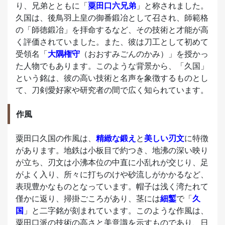
り、兄弟とともに「
粟田口六兄弟
」と称されました。
久国は、後鳥羽上皇の御番鍛冶として召され、師範格
の「師徳鍛冶」を拝命するなど、その技術と才能が高
く評価されていました。また、彼は刀工として初めて
受領名「
大隅権守
（おおすみごんのかみ）」を授かっ
た人物でもあります。このような背景から、「久国」
という銘は、彼の高い技術と名声を象徴するものとし
て、刀剣愛好家や研究者の間で広く知られています。
作風
粟田口久国の作風は、
精緻な鍛え
と
美しい刃文
に特徴
があります。地鉄は小板目で約つき、地沸の深い映り
が立ち、刃文は小沸本位の中直に小乱れが交じり、足
がよく入り、所々に打ちのけや砂流しがかかるなど、
表現豊かなものとなっています。帽子は浅く湾たれて
僅かに返り、掃掛ごころがあり、茎には
細鏨
で「
久
国
」と二字銘が刻まれています。このような作風は、
粟田口派の技術の高さと美意識を示すものであり、日