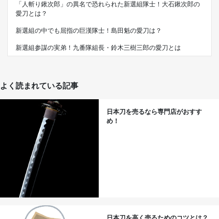
「人斬り鍬次郎」の異名で恐れられた新選組隊士！大石鍬次郎の
愛刀とは？
新選組の中でも屈指の巨漢隊士！島田魁の愛刀は？
新選組参謀の実弟！九番隊組長・鈴木三樹三郎の愛刀とは
よく読まれている記事
日本刀を売るなら専門店がおすす
め！
日本刀を高く売るためのコツとは？