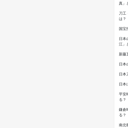
真」
刀工
は？
国宝
日本
江」
新藤
日本
日本
日本
平安
る？
鎌倉
る？
南北