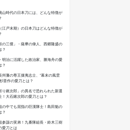
桃山時代の日本刀には、どんな特徴が
？
（江戸末期）の日本刀はどんな特徴が
？
新の三傑」・薩摩の偉人、西郷隆盛の
は？
・明治に活躍した政治家、勝海舟の愛
は？
長州藩の尊王攘夷志士、”幕末の風雲
高杉晋作の愛刀とは？
斬り鍬次郎」の異名で恐れられた新選
士！大石鍬次郎の愛刀とは？
組の中でも屈指の巨漢隊士！島田魁の
は？
組参謀の実弟！九番隊組長・鈴木三樹
の愛刀とは