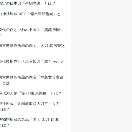
指定の日本刀「生駒光忠」とは？
山神社所蔵 国宝「備州長船倫光」と
時代の作といわれる国宝「無銘 則房」
？
国立博物館所蔵の国宝、太刀 銘 安家と
時代後期作とされる短刀「銘 行光」と
国立博物館所蔵の国宝「群鳥文兵庫鎖
」とは
時代の刀剣「短刀 銘 来国俊」とは？
神社所蔵「金銅荘環頭大刀拵・大刀
とは？
博物館所蔵の名品「国宝 太刀 銘 真
とは？