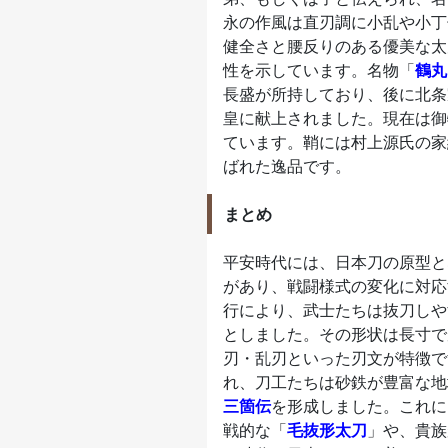
永の作風は直刃調に小乱や小丁
健全さと腰反りのある優美な太
性を示しています。名物「
鶴丸
長盛が所持しており、後に北条
皇に献上されました。現在は御
ています。鞘には村上源氏の家
ばれた逸品です。
まとめ
平安時代には、日本刀の原型と
があり、戦闘様式の変化に対応
行により、武士たちは抜刀しや
としました。その形状は長寸で
刃・乱刃といった刃文が特徴で
れ、刀工たちは砂鉄が豊富な地
三箇伝
を形成しました。これに
戦的な「
毛抜形太刀
」や、貴族