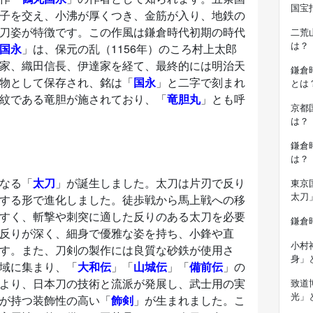
国宝
子を交え、小沸が厚くつき、金筋が入り、地鉄の
刀姿が特徴です。この作風は鎌倉時代初期の時代
二荒
は？
国永
」は、保元の乱（1156年）のころ村上太郎
家、織田信長、伊達家を経て、最終的には明治天
鎌倉
物として保存され、銘は「
国永
」と二字で刻まれ
とは
紋である竜胆が施されており、「
竜胆丸
」とも呼
京都
は？
鎌倉
は？
なる「
太刀
」が誕生しました。太刀は片刃で反り
東京
太刀
する形で進化しました。徒歩戦から馬上戦への移
すく、斬撃や刺突に適した反りのある太刀を必要
鎌倉
反りが深く、細身で優雅な姿を持ち、小鋒や直
小村
す。また、刀剣の製作には良質な砂鉄が使用さ
身」
域に集まり、「
大和伝
」「
山城伝
」「
備前伝
」の
より、日本刀の技術と流派が発展し、武士用の実
致道
光」
が持つ装飾性の高い「
飾剣
」が生まれました。こ