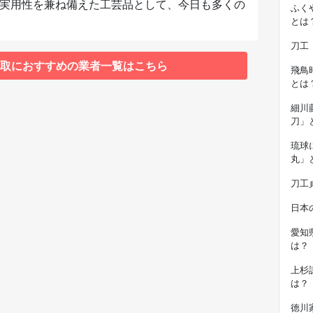
実用性を兼ね備えた工芸品として、今日も多くの
ふく
とは
刀工
取におすすめの業者一覧はこちら
飛鳥
とは
細川
刀」
琉球
丸」
刀工
日本
愛知
は？
上杉
は？
徳川