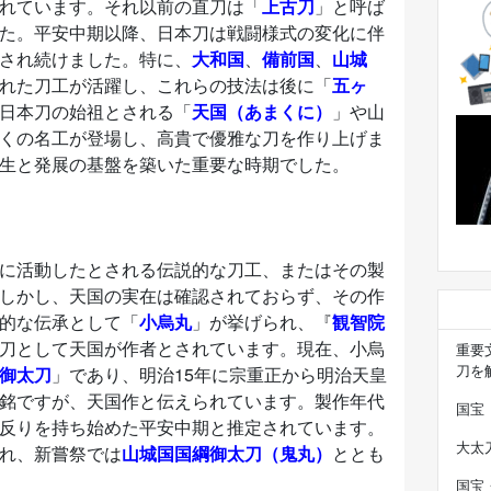
れています。それ以前の直刀は「
上古刀
」と呼ば
た。平安中期以降、日本刀は戦闘様式の変化に伴
され続けました。特に、
大和国
、
備前国
、
山城
れた刀工が活躍し、これらの技法は後に「
五ヶ
日本刀の始祖とされる「
天国（あまくに）
」や山
くの名工が登場し、高貴で優雅な刀を作り上げま
生と発展の基盤を築いた重要な時期でした。
に活動したとされる伝説的な刀工、またはその製
しかし、天国の実在は確認されておらず、その作
的な伝承として「
小烏丸
」が挙げられ、『
観智院
刀として天国が作者とされています。現在、小烏
重要
刀を
御太刀
」であり、明治15年に宗重正から明治天皇
銘ですが、天国作と伝えられています。製作年代
国宝
反りを持ち始めた平安中期と推定されています。
大太
れ、新嘗祭では
山城国国綱御太刀（鬼丸）
ととも
国宝