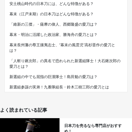
安土桃山時代の日本刀には、どんな特徴がある？
幕末（江戸末期）の日本刀はどんな特徴がある？
「維新の三傑」・薩摩の偉人、西郷隆盛の愛刀は？
幕末・明治に活躍した政治家、勝海舟の愛刀とは？
幕末長州藩の尊王攘夷志士、”幕末の風雲児”高杉晋作の愛刀と
は？
「人斬り鍬次郎」の異名で恐れられた新選組隊士！大石鍬次郎の
愛刀とは？
新選組の中でも屈指の巨漢隊士！島田魁の愛刀は？
新選組参謀の実弟！九番隊組長・鈴木三樹三郎の愛刀とは
よく読まれている記事
日本刀を売るなら専門店がおすす
め！