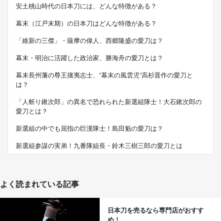
安土桃山時代の日本刀には、どんな特徴がある？
幕末（江戸末期）の日本刀はどんな特徴がある？
「維新の三傑」・薩摩の偉人、西郷隆盛の愛刀は？
幕末・明治に活躍した政治家、勝海舟の愛刀とは？
幕末長州藩の尊王攘夷志士、”幕末の風雲児”高杉晋作の愛刀と
は？
「人斬り鍬次郎」の異名で恐れられた新選組隊士！大石鍬次郎の
愛刀とは？
新選組の中でも屈指の巨漢隊士！島田魁の愛刀は？
新選組参謀の実弟！九番隊組長・鈴木三樹三郎の愛刀とは
よく読まれている記事
日本刀を売るなら専門店がおすす
め！