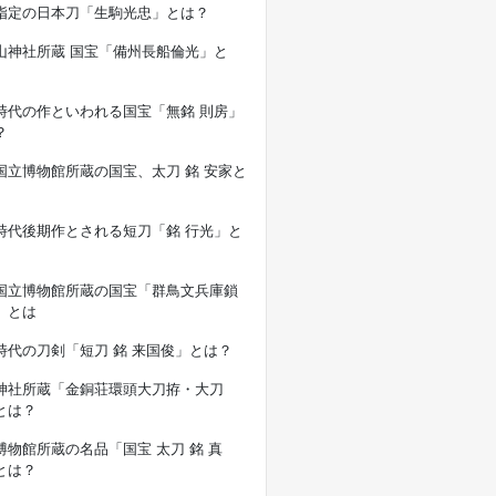
指定の日本刀「生駒光忠」とは？
山神社所蔵 国宝「備州長船倫光」と
時代の作といわれる国宝「無銘 則房」
？
国立博物館所蔵の国宝、太刀 銘 安家と
時代後期作とされる短刀「銘 行光」と
国立博物館所蔵の国宝「群鳥文兵庫鎖
」とは
時代の刀剣「短刀 銘 来国俊」とは？
神社所蔵「金銅荘環頭大刀拵・大刀
とは？
博物館所蔵の名品「国宝 太刀 銘 真
とは？