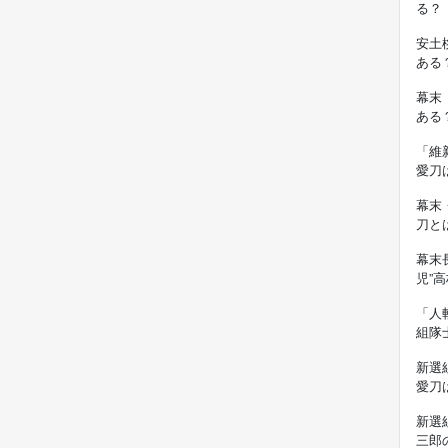
る？
安土
ある
幕末
ある
「維
愛刀
幕末
刀と
幕末
児”
「人
組隊
新選
愛刀
新選
三郎