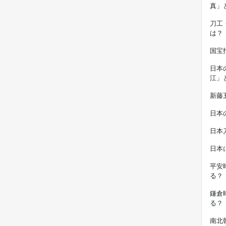
真」
刀工
は？
国宝
日本
江」
新藤
日本
日本
日本
平安
る？
鎌倉
る？
南北