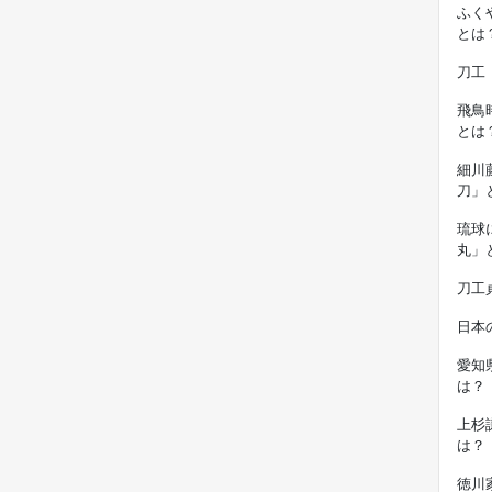
ふく
とは
刀工
飛鳥
とは
細川
刀」
琉球
丸」
刀工
日本
愛知
は？
上杉
は？
徳川