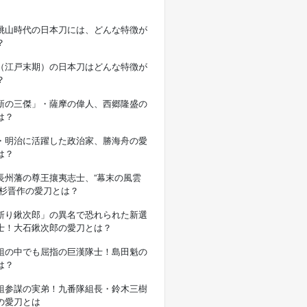
桃山時代の日本刀には、どんな特徴が
？
（江戸末期）の日本刀はどんな特徴が
？
新の三傑」・薩摩の偉人、西郷隆盛の
は？
・明治に活躍した政治家、勝海舟の愛
は？
長州藩の尊王攘夷志士、”幕末の風雲
高杉晋作の愛刀とは？
斬り鍬次郎」の異名で恐れられた新選
士！大石鍬次郎の愛刀とは？
組の中でも屈指の巨漢隊士！島田魁の
は？
組参謀の実弟！九番隊組長・鈴木三樹
の愛刀とは