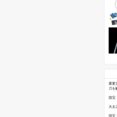
重要
刀を
国宝
大太
国宝