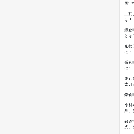
国宝
二荒
は？
鎌倉
とは
京都
は？
鎌倉
は？
東京
太刀
鎌倉
小村
身」
致道
光」