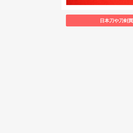
日本刀や刀剣買