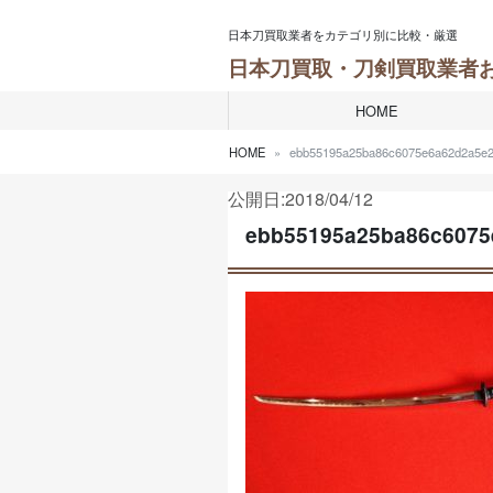
Skip to content
日本刀買取業者をカテゴリ別に比較・厳選
日本刀買取・刀剣買取業者
HOME
HOME
ebb55195a25ba86c6075e6a62d2a5e2
公開日:2018/04/12
ebb55195a25ba86c6075