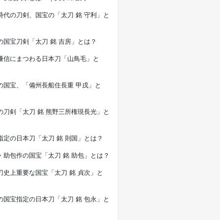
時代の刀剣、国宝の「太刀 銘 守利」と
の国宝刀剣「太刀 銘 吉房」とは？
謙信にまつわる日本刀「山鳥毛」と
の国宝、「備州長船住長重 甲戌」と
の刀剣「太刀 銘 熊野三所権現長光」と
指定の日本刀「太刀 銘 則国」とは？
・助包作の国宝「太刀 銘 助包」とは？
刀史上重要な国宝「太刀 銘 貞次」と
の国宝指定の日本刀「太刀 銘 包永」と