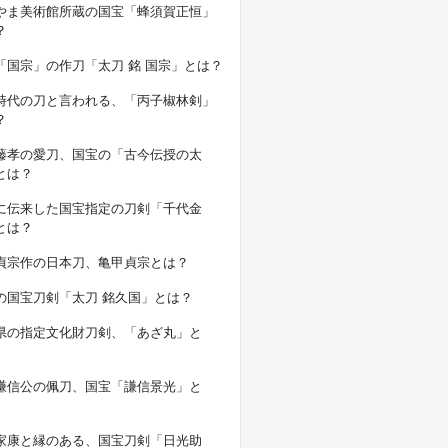
やま美術館所蔵の国宝「蜂須賀正恒」
？
「国宗」の作刀「太刀 銘 国宗」とは？
時代の刀と言われる、「丙子椒林剣」
？
藤孝の愛刀、国宝の「古今伝授の太
とは？
に伝来した国宝指定の刀剣「千代金
とは？
貞宗作の日本刀、亀甲貞宗とは？
の国宝刀剣「太刀 銘久国」とは？
県の指定文化財刀剣、「あざ丸」と
謙信公の佩刀、国宝「謙信景光」と
家康と縁のある、国宝刀剣「日光助