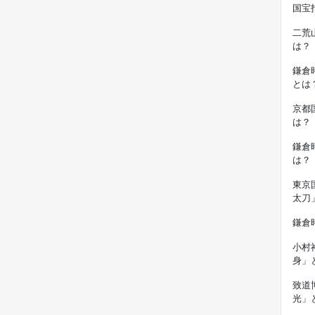
国宝
二荒
は？
鎌倉
とは
京都
は？
鎌倉
は？
東京
太刀
鎌倉
小村
身」
致道
光」