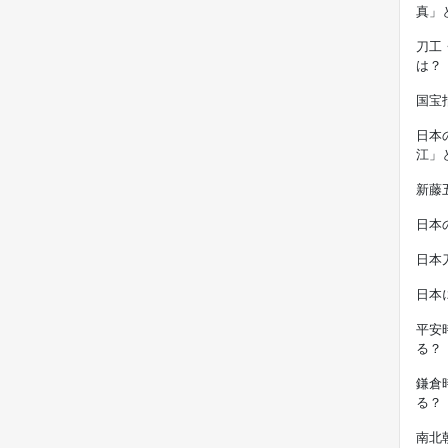
真」
刀工
は？
国宝
日本
江」
新藤
日本
日本
日本
平安
る？
鎌倉
る？
南北