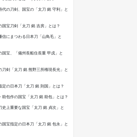
時代の刀剣、国宝の「太刀 銘 守利」と
の国宝刀剣「太刀 銘 吉房」とは？
謙信にまつわる日本刀「山鳥毛」と
の国宝、「備州長船住長重 甲戌」と
の刀剣「太刀 銘 熊野三所権現長光」と
指定の日本刀「太刀 銘 則国」とは？
・助包作の国宝「太刀 銘 助包」とは？
刀史上重要な国宝「太刀 銘 貞次」と
の国宝指定の日本刀「太刀 銘 包永」と