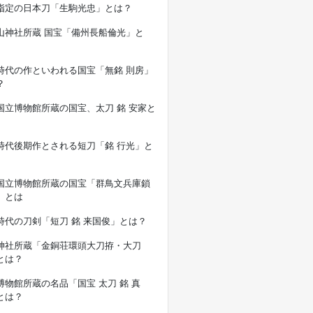
指定の日本刀「生駒光忠」とは？
山神社所蔵 国宝「備州長船倫光」と
時代の作といわれる国宝「無銘 則房」
？
国立博物館所蔵の国宝、太刀 銘 安家と
時代後期作とされる短刀「銘 行光」と
国立博物館所蔵の国宝「群鳥文兵庫鎖
」とは
時代の刀剣「短刀 銘 来国俊」とは？
神社所蔵「金銅荘環頭大刀拵・大刀
とは？
博物館所蔵の名品「国宝 太刀 銘 真
とは？