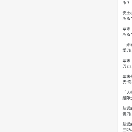
る？
安土
ある
幕末
ある
「維
愛刀
幕末
刀と
幕末
児”
「人
組隊
新選
愛刀
新選
三郎