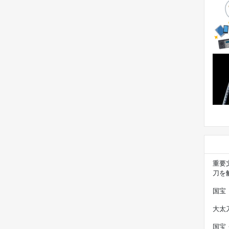
重要
刀を
国宝
大太
国宝