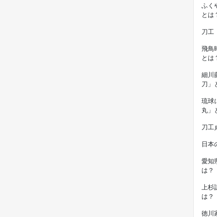
ふく
とは
刀工
飛鳥
とは
細川
刀」
琉球
丸」
刀工
日本
愛知
は？
上杉
は？
徳川