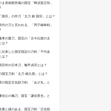
やま美術館所蔵の国宝「蜂須賀正恒」
？
「国宗」の作刀「太刀 銘 国宗」とは？
時代の刀と言われる、「丙子椒林剣」
？
藤孝の愛刀、国宝の「古今伝授の太
とは？
に伝来した国宝指定の刀剣「千代金
とは？
貞宗作の日本刀、亀甲貞宗とは？
の国宝刀剣「太刀 銘久国」とは？
県の指定文化財刀剣、「あざ丸」と
謙信公の佩刀、国宝「謙信景光」と
家康と縁のある、国宝刀剣「日光助