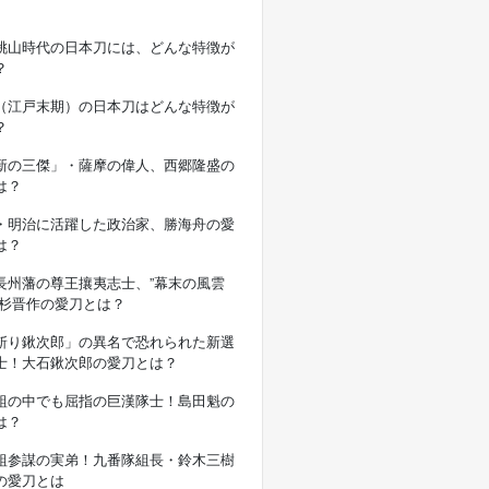
桃山時代の日本刀には、どんな特徴が
？
（江戸末期）の日本刀はどんな特徴が
？
新の三傑」・薩摩の偉人、西郷隆盛の
は？
・明治に活躍した政治家、勝海舟の愛
は？
長州藩の尊王攘夷志士、”幕末の風雲
高杉晋作の愛刀とは？
斬り鍬次郎」の異名で恐れられた新選
士！大石鍬次郎の愛刀とは？
組の中でも屈指の巨漢隊士！島田魁の
は？
組参謀の実弟！九番隊組長・鈴木三樹
の愛刀とは