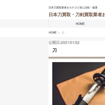
Skip to content
日本刀買取業者をカテゴリ別に比較・厳選
日本刀買取・刀剣買取業者
HOME
HOME
刀
公開日:2021/01/22
刀