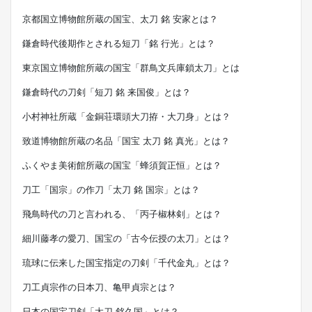
京都国立博物館所蔵の国宝、太刀 銘 安家とは？
鎌倉時代後期作とされる短刀「銘 行光」とは？
東京国立博物館所蔵の国宝「群鳥文兵庫鎖太刀」とは
鎌倉時代の刀剣「短刀 銘 来国俊」とは？
小村神社所蔵「金銅荘環頭大刀拵・大刀身」とは？
致道博物館所蔵の名品「国宝 太刀 銘 真光」とは？
ふくやま美術館所蔵の国宝「蜂須賀正恒」とは？
刀工「国宗」の作刀「太刀 銘 国宗」とは？
飛鳥時代の刀と言われる、「丙子椒林剣」とは？
細川藤孝の愛刀、国宝の「古今伝授の太刀」とは？
琉球に伝来した国宝指定の刀剣「千代金丸」とは？
刀工貞宗作の日本刀、亀甲貞宗とは？
日本の国宝刀剣「太刀 銘久国」とは？