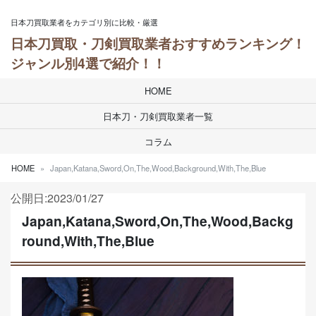
Skip to content
日本刀買取業者をカテゴリ別に比較・厳選
日本刀買取・刀剣買取業者おすすめランキング！
ジャンル別4選で紹介！！
HOME
日本刀・刀剣買取業者一覧
コラム
HOME
Japan,Katana,Sword,On,The,Wood,Background,With,The,Blue
公開日:2023/01/27
Japan,Katana,Sword,On,The,Wood,Backg
round,With,The,Blue