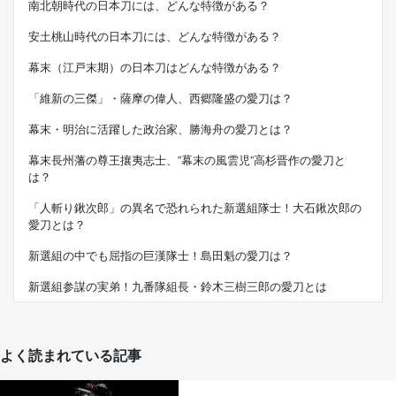
南北朝時代の日本刀には、どんな特徴がある？
安土桃山時代の日本刀には、どんな特徴がある？
幕末（江戸末期）の日本刀はどんな特徴がある？
「維新の三傑」・薩摩の偉人、西郷隆盛の愛刀は？
幕末・明治に活躍した政治家、勝海舟の愛刀とは？
幕末長州藩の尊王攘夷志士、”幕末の風雲児”高杉晋作の愛刀と
は？
「人斬り鍬次郎」の異名で恐れられた新選組隊士！大石鍬次郎の
愛刀とは？
新選組の中でも屈指の巨漢隊士！島田魁の愛刀は？
新選組参謀の実弟！九番隊組長・鈴木三樹三郎の愛刀とは
よく読まれている記事