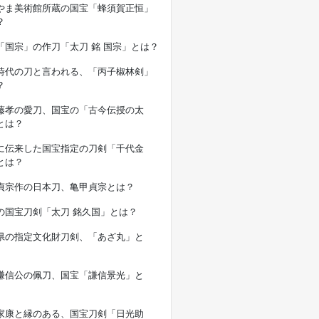
やま美術館所蔵の国宝「蜂須賀正恒」
？
「国宗」の作刀「太刀 銘 国宗」とは？
時代の刀と言われる、「丙子椒林剣」
？
藤孝の愛刀、国宝の「古今伝授の太
とは？
に伝来した国宝指定の刀剣「千代金
とは？
貞宗作の日本刀、亀甲貞宗とは？
の国宝刀剣「太刀 銘久国」とは？
県の指定文化財刀剣、「あざ丸」と
謙信公の佩刀、国宝「謙信景光」と
家康と縁のある、国宝刀剣「日光助