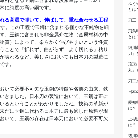
ふく
常に純度の高い鋼です。
とは
れる高温で叩いて、伸ばして、重ね合わせる工程
刀工
ます。この工程で玉鋼に含まれる僅かな不純物を細
飛鳥
す。玉鋼に含まれる非金属介在物（金属材料の中
とは
物質）によって、柔らかく伸びやすいという性質
細川
うことで「折れず、曲がらず、よく切れる」粘り
刀」
が表れるなど、美しさにおいても日本刀の製造に
です。
琉球
丸」
刀工
おいて必要不可欠な玉鋼の特徴や名前の由来、鉄
日本
いきました。日本刀の製造において、玉鋼は正に
愛知
いるということがわかりましたね。技術の革新が
は？
未だに玉鋼に代わる日本刀に最も適した原料が現
おいて、玉鋼の存在は日本刀において必要不可欠
上杉
は？
徳川