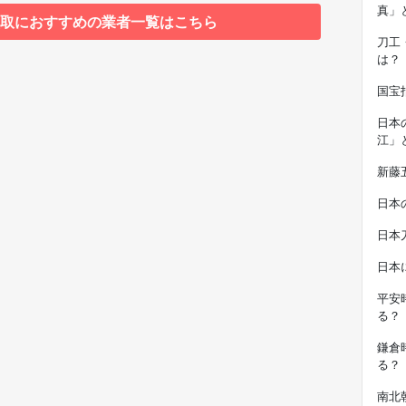
真」
取におすすめの業者一覧はこちら
刀工
は？
国宝
日本
江」
新藤
日本
日本
日本
平安
る？
鎌倉
る？
南北