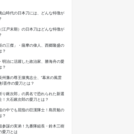
桃山時代の日本刀には、どんな特徴が
？
（江戸末期）の日本刀はどんな特徴が
？
新の三傑」・薩摩の偉人、西郷隆盛の
は？
・明治に活躍した政治家、勝海舟の愛
は？
長州藩の尊王攘夷志士、”幕末の風雲
高杉晋作の愛刀とは？
斬り鍬次郎」の異名で恐れられた新選
士！大石鍬次郎の愛刀とは？
組の中でも屈指の巨漢隊士！島田魁の
は？
組参謀の実弟！九番隊組長・鈴木三樹
の愛刀とは