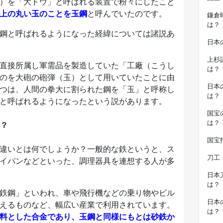
）を「大ドウ」と呼ばれる装置で粉々にしたこと
上の丸い玉のことを玉鋼
と呼んでいたのです。
鎌倉
は？
鋼と呼ばれるようになった経緯については諸説あ
日本
上杉
直接所属し軍需品を製造していた「工廠（こうし
は？
のを大砲の砲弾（玉）として用いていたことに由
日本
つは、人間の拳大に割られた鋼を「玉」と呼称し
は？
と呼ばれるようになったという説があります。
国宝
は？
？
国宝
違いとは何でしょうか？一般的な鉄というと、ス
刀工
イパンなどといった、調理器具を連想する人が多
日本
は？
鉄鋼」といわれ、車や飛行機などの乗り物やビル
日本
えるものなど、幅広い産業で利用されています。
は？
料とした合金であり、玉鋼と同様にもとは砂鉄か