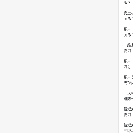
る？
安土
ある
幕末
ある
「維
愛刀
幕末
刀と
幕末
児”
「人
組隊
新選
愛刀
新選
三郎