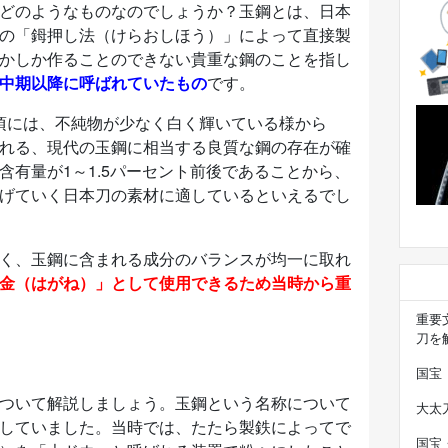
どのようなものなのでしょうか？玉鋼とは、日本
の「鉧押し法（けらおしほう）」によって直接製
かしか作ることのできない貴重な鋼のことを指し
中期以降に呼ばれていたもの
です。
）の頃には、不純物が少なく白く輝いている様から
れる、現代の玉鋼に相当する良質な鋼の存在が確
含有量が1～1.5パーセント前後であることから、
げていく日本刀の素材に適しているといえるでし
く、玉鋼に含まれる成分のバランスが均一に取れ
金（はがね）」として使用できるため当時から重
重要
刀を
国宝
ついて解説しましょう。玉鋼という名称について
大太
していました。当時では、たたら製鉄によってで
国宝