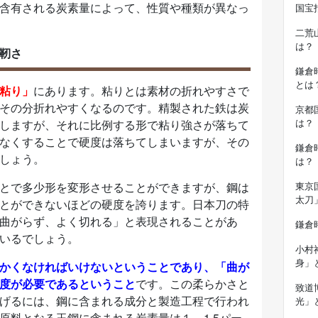
含有される炭素量によって、性質や種類が異なっ
国宝
二荒
は？
靭さ
鎌倉
とは
粘り」
にあります。粘りとは素材の折れやすさで
その分折れやすくなるのです。精製された鉄は炭
京都
は？
しますが、それに比例する形で粘り強さが落ちて
なくすることで硬度は落ちてしまいますが、その
鎌倉
しょう。
は？
とで多少形を変形させることができますが、鋼は
東京
太刀
とができないほどの硬度を誇ります。日本刀の特
曲がらず、よく切れる」と表現されることがあ
鎌倉
いるでしょう。
小村
身」
かくなければいけないということであり、「曲が
度が必要であるということ
です。この柔らかさと
致道
げるには、鋼に含まれる成分と製造工程で行われ
光」
原料となる玉鋼に含まれる炭素量は１～1.5パー