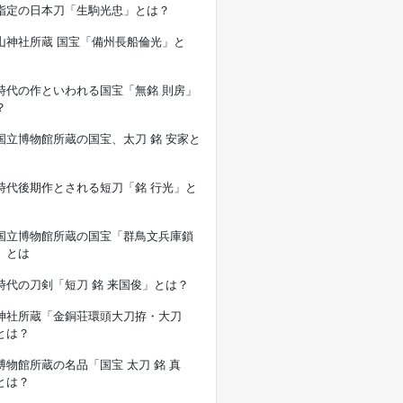
指定の日本刀「生駒光忠」とは？
山神社所蔵 国宝「備州長船倫光」と
時代の作といわれる国宝「無銘 則房」
？
国立博物館所蔵の国宝、太刀 銘 安家と
時代後期作とされる短刀「銘 行光」と
国立博物館所蔵の国宝「群鳥文兵庫鎖
」とは
時代の刀剣「短刀 銘 来国俊」とは？
神社所蔵「金銅荘環頭大刀拵・大刀
とは？
博物館所蔵の名品「国宝 太刀 銘 真
とは？