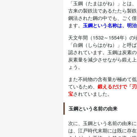
「玉鋼（たまはがね）」とは、
古来の製鉄法であるたたら製鉄
鋼法された鋼の中でも、ごく僅
ます。
玉鋼という名称は、明治
天文年間（1532～1554年
「白鋼（しらはがね）」と呼ば
認されています。玉鋼は炭素の
炭素量を減少させながら鍛え上
ょう。
また不純物の含有量が極めて低
ているため、
鍛えるだけで「刃
宝
されていました。
玉鋼という名前の由来
次に、玉鋼という名前の由来に
は、江戸時代末期には既に存在