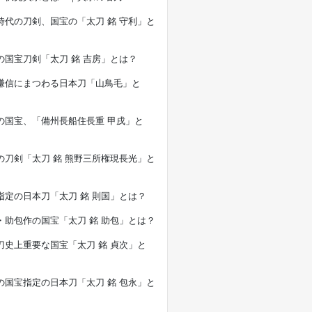
時代の刀剣、国宝の「太刀 銘 守利」と
の国宝刀剣「太刀 銘 吉房」とは？
謙信にまつわる日本刀「山鳥毛」と
の国宝、「備州長船住長重 甲戌」と
の刀剣「太刀 銘 熊野三所権現長光」と
指定の日本刀「太刀 銘 則国」とは？
・助包作の国宝「太刀 銘 助包」とは？
刀史上重要な国宝「太刀 銘 貞次」と
の国宝指定の日本刀「太刀 銘 包永」と