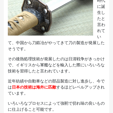
時代
に誕
生し
たと
言わ
れて
い
て、中国から刀鍛冶がやってきて刀の製造が発展した
そうです。
その後熱処理技術が発展したのは日清戦争がきっかけ
で、イギリスから軍艦などを輸入した際にいろいろな
技術を習得したと言われています。
近年紡績や自動車などの部品製造に対し進歩し、今で
は
日本の技術は海外に匹敵
するほどレベルアップされ
ています。
いろいろなプロセスによって強靭で切れ味の良いもの
に仕上げること可能です。