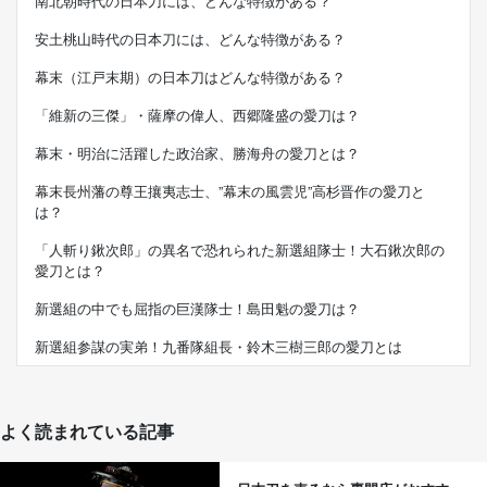
南北朝時代の日本刀には、どんな特徴がある？
安土桃山時代の日本刀には、どんな特徴がある？
幕末（江戸末期）の日本刀はどんな特徴がある？
「維新の三傑」・薩摩の偉人、西郷隆盛の愛刀は？
幕末・明治に活躍した政治家、勝海舟の愛刀とは？
幕末長州藩の尊王攘夷志士、”幕末の風雲児”高杉晋作の愛刀と
は？
「人斬り鍬次郎」の異名で恐れられた新選組隊士！大石鍬次郎の
愛刀とは？
新選組の中でも屈指の巨漢隊士！島田魁の愛刀は？
新選組参謀の実弟！九番隊組長・鈴木三樹三郎の愛刀とは
よく読まれている記事