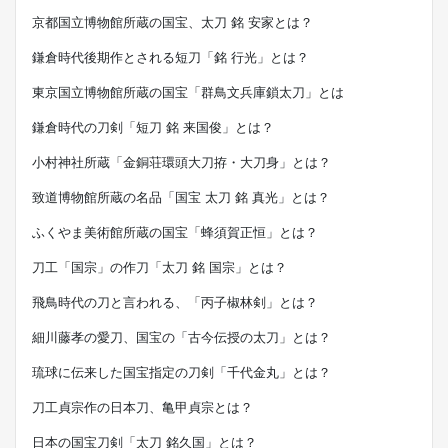
京都国立博物館所蔵の国宝、太刀 銘 安家とは？
鎌倉時代後期作とされる短刀「銘 行光」とは？
東京国立博物館所蔵の国宝「群鳥文兵庫鎖太刀」とは
鎌倉時代の刀剣「短刀 銘 来国俊」とは？
小村神社所蔵「金銅荘環頭大刀拵・大刀身」とは？
致道博物館所蔵の名品「国宝 太刀 銘 真光」とは？
ふくやま美術館所蔵の国宝「蜂須賀正恒」とは？
刀工「国宗」の作刀「太刀 銘 国宗」とは？
飛鳥時代の刀と言われる、「丙子椒林剣」とは？
細川藤孝の愛刀、国宝の「古今伝授の太刀」とは？
琉球に伝来した国宝指定の刀剣「千代金丸」とは？
刀工貞宗作の日本刀、亀甲貞宗とは？
日本の国宝刀剣「太刀 銘久国」とは？