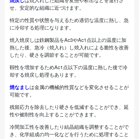
焼戻し
は焼入れした組織を変態や析出などを進行さ
せ、安定的な組織に近づけます。
特定の性質や状態を与えるため
適切な温度に熱し、急
に冷却する処理
になります。
焼入焼戻しは鉄鋼製品をAc3やAc1点以上の温度に加
熱した後、急冷（焼入れ）し焼入れによる脆性を改善
したり、硬さを調節することが可能です。
靱性を増加するためAc1点以下の温度に熱した後で冷
却する焼戻し処理もあります。
焼なまし
は金属の機械的性質などを変化させることが
可能です。
残留応力を除去したり硬さを低減することができ、延
性や被削性を向上することができます。
冷間加工性を改善したり結晶組織を調整することがで
き、化学組成の均一化などを行うために処理すること