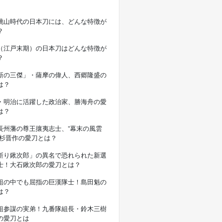
桃山時代の日本刀には、どんな特徴が
？
（江戸末期）の日本刀はどんな特徴が
？
新の三傑」・薩摩の偉人、西郷隆盛の
は？
・明治に活躍した政治家、勝海舟の愛
は？
長州藩の尊王攘夷志士、”幕末の風雲
高杉晋作の愛刀とは？
斬り鍬次郎」の異名で恐れられた新選
士！大石鍬次郎の愛刀とは？
組の中でも屈指の巨漢隊士！島田魁の
は？
組参謀の実弟！九番隊組長・鈴木三樹
の愛刀とは