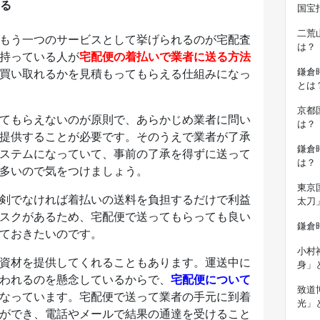
る
国宝
二荒
もう一つのサービスとして挙げられるのが宅配査
は？
持っている人が
宅配便の着払いで業者に送る方法
鎌倉
買い取れるかを見積もってもらえる仕組みになっ
とは
京都
てもらえないのが原則で、あらかじめ業者に問い
は？
提供することが必要です。そのうえで業者が了承
鎌倉
ステムになっていて、事前の了承を得ずに送って
は？
多いので気をつけましょう。
東京
剣でなければ着払いの送料を負担するだけで利益
太刀
スクがあるため、宅配便で送ってもらっても良い
鎌倉
ておきたいのです。
小村
資材を提供してくれることもあります。運送中に
身」
われるのを懸念しているからで、
宅配便について
致道
なっています。宅配便で送って業者の手元に到着
光」
ができ、電話やメールで結果の通達を受けること