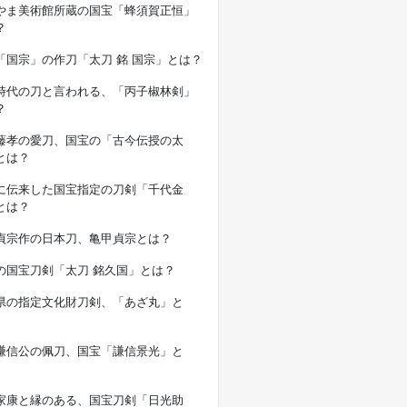
やま美術館所蔵の国宝「蜂須賀正恒」
？
「国宗」の作刀「太刀 銘 国宗」とは？
時代の刀と言われる、「丙子椒林剣」
？
藤孝の愛刀、国宝の「古今伝授の太
とは？
に伝来した国宝指定の刀剣「千代金
とは？
貞宗作の日本刀、亀甲貞宗とは？
の国宝刀剣「太刀 銘久国」とは？
県の指定文化財刀剣、「あざ丸」と
謙信公の佩刀、国宝「謙信景光」と
家康と縁のある、国宝刀剣「日光助