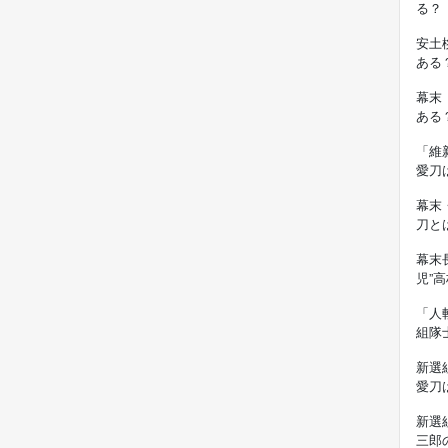
る？
安土
ある
幕末
ある
「維
愛刀
幕末
刀と
幕末
児”
「人
組隊
新選
愛刀
新選
三郎