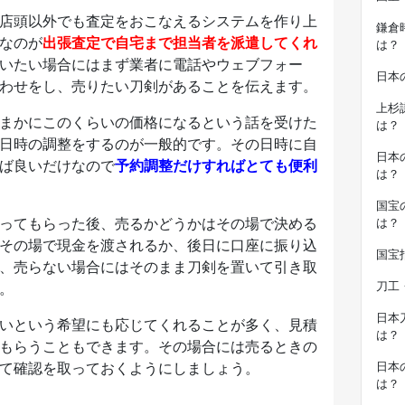
店頭以外でも査定をおこなえるシステムを作り上
鎌倉
なのが
出張査定で自宅まで担当者を派遣してくれ
は？
いたい場合にはまず業者に電話やウェブフォー
日本
わせをし、売りたい刀剣があることを伝えます。
上杉
まかにこのくらいの価格になるという話を受けた
は？
日時の調整をするのが一般的です。その日時に自
日本
ば良いだけなので
予約調整だけすればとても便利
は？
国宝
ってもらった後、売るかどうかはその場で決める
は？
その場で現金を渡されるか、後日に口座に振り込
国宝
、売らない場合にはそのまま刀剣を置いて引き取
刀工
。
日本
いという希望にも応じてくれることが多く、見積
は？
もらうこともできます。その場合には売るときの
て確認を取っておくようにしましょう。
日本
は？