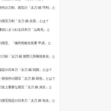
時代の刀剣、国宝の「太刀 銘 守利」と
の国宝刀剣「太刀 銘 吉房」とは？
謙信にまつわる日本刀「山鳥毛」と
の国宝、「備州長船住長重 甲戌」と
の刀剣「太刀 銘 熊野三所権現長光」と
指定の日本刀「太刀 銘 則国」とは？
・助包作の国宝「太刀 銘 助包」とは？
刀史上重要な国宝「太刀 銘 貞次」と
の国宝指定の日本刀「太刀 銘 包永」と