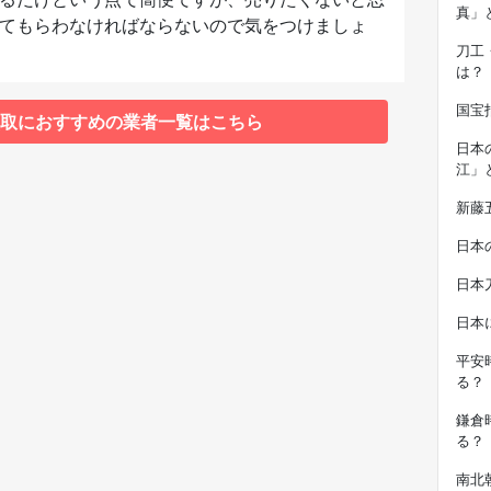
真」
てもらわなければならないので気をつけましょ
刀工
は？
国宝
取におすすめの業者一覧はこちら
日本
江」
新藤
日本
日本
日本
平安
る？
鎌倉
る？
南北