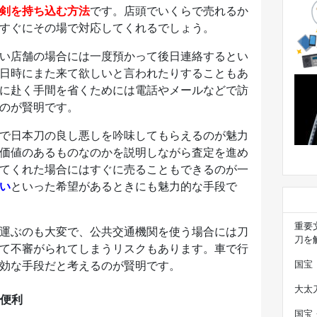
剣を持ち込む方法
です。店頭でいくらで売れるか
すぐにその場で対応してくれるでしょう。
い店舗の場合には一度預かって後日連絡するとい
日時にまた来て欲しいと言われたりすることもあ
に赴く手間を省くためには電話やメールなどで訪
のが賢明です。
で日本刀の良し悪しを吟味してもらえるのが魅力
価値のあるものなのかを説明しながら査定を進め
てくれた場合にはすぐに売ることもできるのが一
い
といった希望があるときにも魅力的な手段で
重要
運ぶのも大変で、公共交通機関を使う場合には刀
刀を
て不審がられてしまうリスクもあります。車で行
効な手段だと考えるのが賢明です。
国宝
大太
便利
国宝