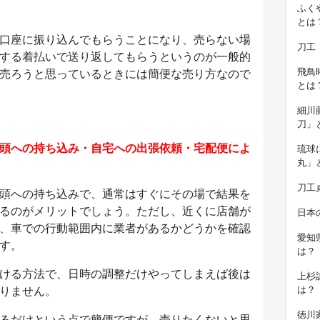
ふく
とは
口座に振り込んでもらうことになり、売らない場
刀工
する着払いで送り返してもらうというのが一般的
飛鳥
売ろうと思っているときには簡便な売り方なので
とは
細川
刀」
頭への持ち込み・自宅への出張依頼・宅配便によ
琉球
丸」
刀工
頭への持ち込みで、通常はすぐにその場で結果を
るのがメリットでしょう。ただし、近くに店舗が
日本
、車での行動範囲内に業者があるかどうかを確認
愛知
す。
は？
ける方法で、日時の調整だけやってしまえば後は
上杉
りません。
は？
徳川
るだけという点で簡便ですが、売りたくないと思