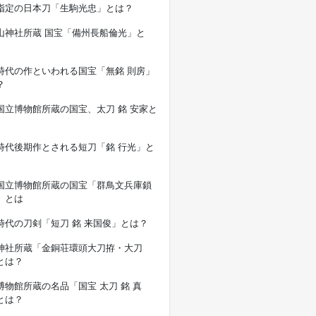
指定の日本刀「生駒光忠」とは？
山神社所蔵 国宝「備州長船倫光」と
時代の作といわれる国宝「無銘 則房」
？
国立博物館所蔵の国宝、太刀 銘 安家と
時代後期作とされる短刀「銘 行光」と
国立博物館所蔵の国宝「群鳥文兵庫鎖
」とは
時代の刀剣「短刀 銘 来国俊」とは？
神社所蔵「金銅荘環頭大刀拵・大刀
とは？
博物館所蔵の名品「国宝 太刀 銘 真
とは？