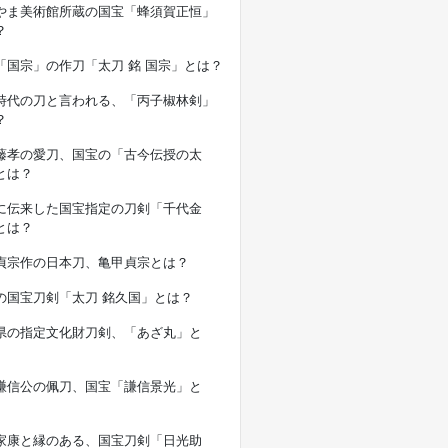
やま美術館所蔵の国宝「蜂須賀正恒」
？
「国宗」の作刀「太刀 銘 国宗」とは？
時代の刀と言われる、「丙子椒林剣」
？
藤孝の愛刀、国宝の「古今伝授の太
とは？
に伝来した国宝指定の刀剣「千代金
とは？
貞宗作の日本刀、亀甲貞宗とは？
の国宝刀剣「太刀 銘久国」とは？
県の指定文化財刀剣、「あざ丸」と
謙信公の佩刀、国宝「謙信景光」と
家康と縁のある、国宝刀剣「日光助