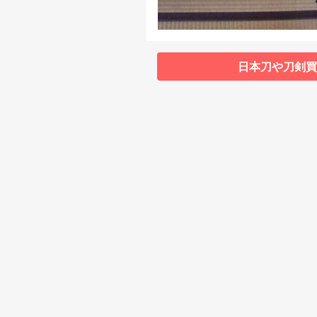
日本刀や刀剣買