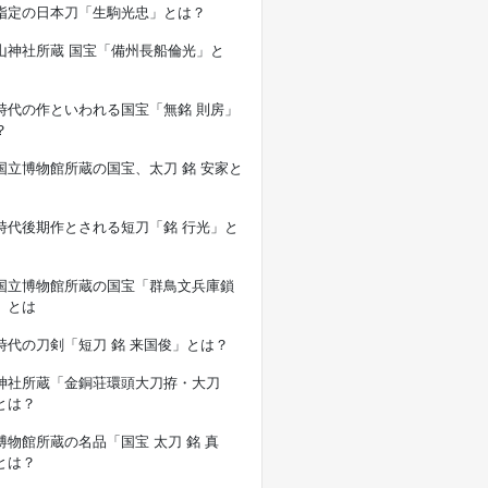
指定の日本刀「生駒光忠」とは？
山神社所蔵 国宝「備州長船倫光」と
時代の作といわれる国宝「無銘 則房」
？
国立博物館所蔵の国宝、太刀 銘 安家と
時代後期作とされる短刀「銘 行光」と
国立博物館所蔵の国宝「群鳥文兵庫鎖
」とは
時代の刀剣「短刀 銘 来国俊」とは？
神社所蔵「金銅荘環頭大刀拵・大刀
とは？
博物館所蔵の名品「国宝 太刀 銘 真
とは？