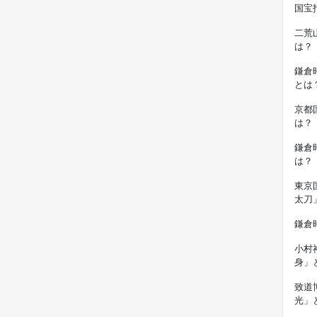
国宝
二荒
は？
鎌倉
とは
京都
は？
鎌倉
は？
東京
太刀
鎌倉
小村
身」
致道
光」