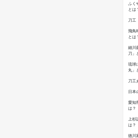
ふく
とは
刀工
飛鳥
とは
細川
刀」
琉球
丸」
刀工
日本
愛知
は？
上杉
は？
徳川