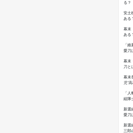
る？
安土
ある
幕末
ある
「維
愛刀
幕末
刀と
幕末
児”
「人
組隊
新選
愛刀
新選
三郎