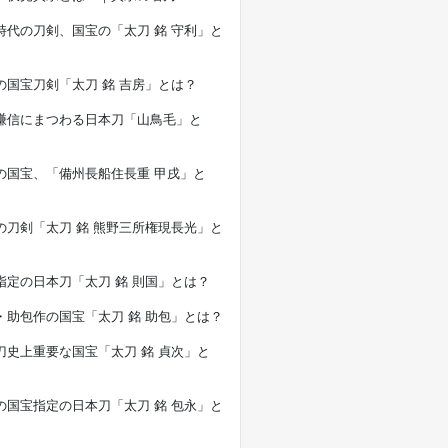
時代の刀剣、国宝の「太刀 銘 守利」と
の国宝刀剣「太刀 銘 吉房」とは？
謙信にまつわる日本刀「山鳥毛」と
の国宝、「備州長船住長重 甲戌」と
の刀剣「太刀 銘 熊野三所権現長光」と
指定の日本刀「太刀 銘 則国」とは？
・助包作の国宝「太刀 銘 助包」とは？
刀史上重要な国宝「太刀 銘 貞次」と
の国宝指定の日本刀「太刀 銘 包永」と