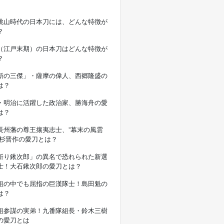
桃山時代の日本刀には、どんな特徴が
？
（江戸末期）の日本刀はどんな特徴が
？
新の三傑」・薩摩の偉人、西郷隆盛の
は？
・明治に活躍した政治家、勝海舟の愛
は？
長州藩の尊王攘夷志士、”幕末の風雲
高杉晋作の愛刀とは？
斬り鍬次郎」の異名で恐れられた新選
士！大石鍬次郎の愛刀とは？
組の中でも屈指の巨漢隊士！島田魁の
は？
組参謀の実弟！九番隊組長・鈴木三樹
の愛刀とは