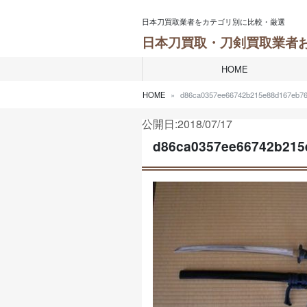
Skip to content
日本刀買取業者をカテゴリ別に比較・厳選
日本刀買取・刀剣買取業者
HOME
HOME
d86ca0357ee66742b215e88d167eb76
公開日:2018/07/17
d86ca0357ee66742b215