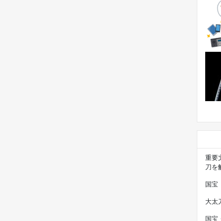
重要
刀を
国宝
大太
国宝