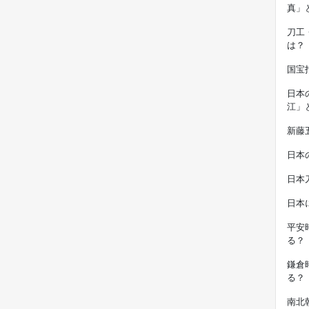
真」
刀工
は？
国宝
日本
江」
新藤
日本
日本
日本
平安
る？
鎌倉
る？
南北