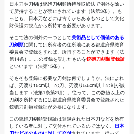
日本刀や刀剣は銃砲刀剣類所持等取締法で例外を除い
て所持することが禁止されています（法第3条）。も
っとも、日本刀などには古くからあるものとして
文化
財保護の観点から所持
する必要があります。
そこで法の例外の一つとして
美術品として価値のある
刀剣類
に関しては所有者の住所地にある都道府県教育
委員会で登録をすれば、所持することができます（法
第14条）。この登録を記したものを
銃砲刀剣類登録証
といいます（法第15条）。
そもそも登録に必要な刀剣は何でしょうか。法によれ
ば、刃渡り15cm以上の刀、刃渡り5.5cm以上の剣が該
当します（法第1条第2項）。従って、この数値以上の
刀剣を所持するには都道府県教育委員会で登録された
銃砲刀剣類登録証が必要になります。
この銃砲刀剣類登録証は登録された日本刀などを所有
している者に対して交付されているのではなく、
日本
刀などそのものに対して交付
されています。従って、