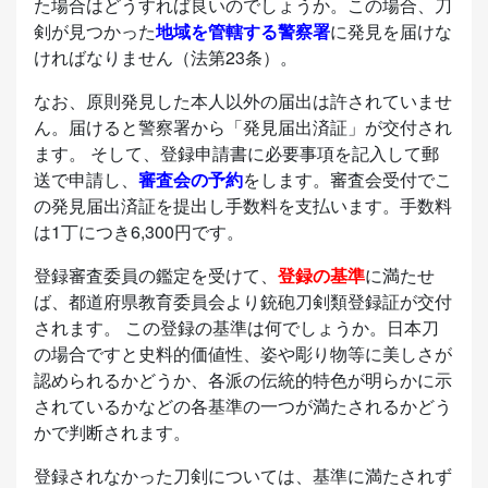
た場合はどうすれば良いのでしょうか。この場合、刀
剣が見つかった
地域を管轄する警察署
に発見を届けな
ければなりません（法第23条）。
なお、原則発見した本人以外の届出は許されていませ
ん。届けると警察署から「発見届出済証」が交付され
ます。 そして、登録申請書に必要事項を記入して郵
送で申請し、
審査会の予約
をします。審査会受付でこ
の発見届出済証を提出し手数料を支払います。手数料
は1丁につき6,300円です。
登録審査委員の鑑定を受けて、
登録の基準
に満たせ
ば、都道府県教育委員会より銃砲刀剣類登録証が交付
されます。 この登録の基準は何でしょうか。日本刀
の場合ですと史料的価値性、姿や彫り物等に美しさが
認められるかどうか、各派の伝統的特色が明らかに示
されているかなどの各基準の一つが満たされるかどう
かで判断されます。
登録されなかった刀剣については、基準に満たされず