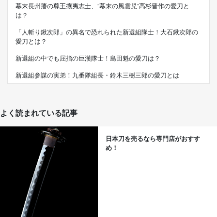
幕末長州藩の尊王攘夷志士、”幕末の風雲児”高杉晋作の愛刀と
は？
「人斬り鍬次郎」の異名で恐れられた新選組隊士！大石鍬次郎の
愛刀とは？
新選組の中でも屈指の巨漢隊士！島田魁の愛刀は？
新選組参謀の実弟！九番隊組長・鈴木三樹三郎の愛刀とは
よく読まれている記事
日本刀を売るなら専門店がおすす
め！