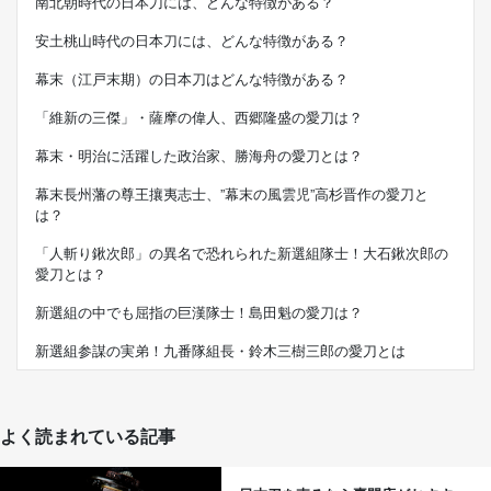
南北朝時代の日本刀には、どんな特徴がある？
安土桃山時代の日本刀には、どんな特徴がある？
幕末（江戸末期）の日本刀はどんな特徴がある？
「維新の三傑」・薩摩の偉人、西郷隆盛の愛刀は？
幕末・明治に活躍した政治家、勝海舟の愛刀とは？
幕末長州藩の尊王攘夷志士、”幕末の風雲児”高杉晋作の愛刀と
は？
「人斬り鍬次郎」の異名で恐れられた新選組隊士！大石鍬次郎の
愛刀とは？
新選組の中でも屈指の巨漢隊士！島田魁の愛刀は？
新選組参謀の実弟！九番隊組長・鈴木三樹三郎の愛刀とは
よく読まれている記事