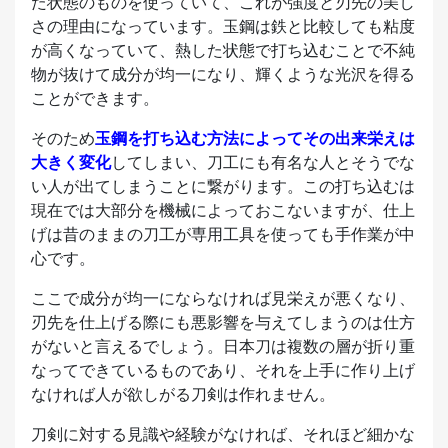
た状態のものを使っていて、これが強度と刃先の美し
さの理由になっています。玉鋼は鉄と比較しても粘度
が高くなっていて、熱した状態で打ち込むことで不純
物が抜けて成分が均一になり、輝くような光沢を得る
ことができます。
そのため
玉鋼を打ち込む方法によってその出来栄えは
大きく変化
してしまい、刀工にも有名な人とそうでな
い人が出てしまうことに繋がります。この打ち込むは
現在では大部分を機械によっておこないますが、仕上
げは昔のままの刀工が専用工具を使っても手作業が中
心です。
ここで成分が均一にならなければ見栄えが悪くなり、
刃先を仕上げる際にも悪影響を与えてしまうのは仕方
がないと言えるでしょう。日本刀は複数の層が折り重
なってできているものであり、それを上手に作り上げ
なければ人が欲しがる刀剣は作れません。
刀剣に対する見識や経験がなければ、それほど細かな