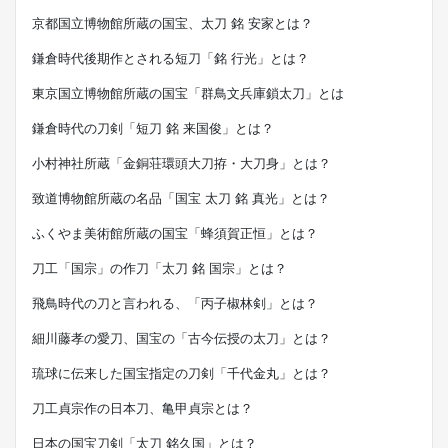
京都国立博物館所蔵の国宝、太刀 銘 安家とは？
鎌倉時代後期作とされる短刀「銘 行光」とは？
東京国立博物館所蔵の国宝「群鳥文兵庫鎖太刀」とは
鎌倉時代の刀剣「短刀 銘 来国俊」とは？
小村神社所蔵「金銅荘環頭大刀拵・大刀身」とは？
致道博物館所蔵の名品「国宝 太刀 銘 真光」とは？
ふくやま美術館所蔵の国宝「蜂須賀正恒」とは？
刀工「国宗」の作刀「太刀 銘 国宗」とは？
飛鳥時代の刀と言われる、「丙子椒林剣」とは？
細川藤孝の愛刀、国宝の「古今伝授の太刀」とは？
琉球に伝来した国宝指定の刀剣「千代金丸」とは？
刀工貞宗作の日本刀、亀甲貞宗とは？
日本の国宝刀剣「太刀 銘久国」とは？