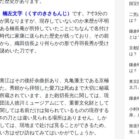
た歴史があります。
国宝
、
楠左文字（くすのきさもんじ）
です。7寸3分の
二荒
が異なりますが、現存していないのか来歴が不明
は？
ある楠長庵が所持していたことにちなんで名付け
鎌倉
時代に家康に送られた歴史が残っており、その前
とは
から、織田信長より何らかの形で丹羽長秀が受け
京都
謎めいた刀です。
は？
鎌倉
は？
青江はその後紆余曲折あり、丸亀藩主である京極
東京
た。秀頼から拝領した愛刀は死ぬまで大切に秘蔵
太刀
所蔵されています。また鉋切長光に関しては、現
鎌倉
団法人徳川ミュージアムにて、重要文化財として
小村
関しては名前だけは知られているものの現存する
身」
本の刀とは違い見られる場所はありません。しか
しては、現地まで赴けば見ることができるため、
致道
光」
い方はぜひ訪ねてみてはいかがでしょうか。