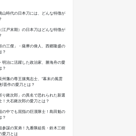
桃山時代の日本刀には、どんな特徴が
？
（江戸末期）の日本刀はどんな特徴が
？
新の三傑」・薩摩の偉人、西郷隆盛の
は？
・明治に活躍した政治家、勝海舟の愛
は？
長州藩の尊王攘夷志士、”幕末の風雲
高杉晋作の愛刀とは？
斬り鍬次郎」の異名で恐れられた新選
士！大石鍬次郎の愛刀とは？
組の中でも屈指の巨漢隊士！島田魁の
は？
組参謀の実弟！九番隊組長・鈴木三樹
の愛刀とは