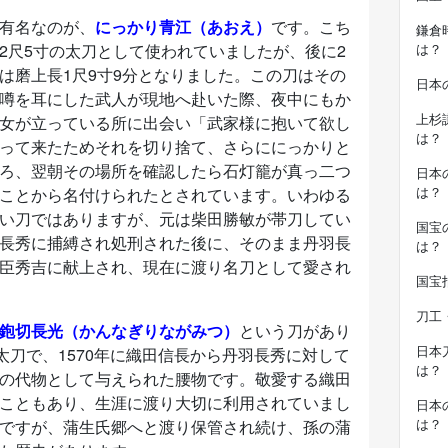
有名なのが、
にっかり青江（あおえ）
です。こち
鎌倉
2尺5寸の太刀として使われていましたが、後に2
は？
は磨上長1尺9寸9分となりました。この刀はその
日本
噂を耳にした武人が現地へ赴いた際、夜中にもか
上杉
女が立っている所に出会い「武家様に抱いて欲し
は？
って来たためそれを切り捨て、さらににっかりと
ろ、翌朝その場所を確認したら石灯籠が真っ二つ
日本
は？
ことから名付けられたとされています。いわゆる
い刀ではありますが、元は柴田勝敏が帯刀してい
国宝
長秀に捕縛され処刑された後に、そのまま丹羽長
は？
臣秀吉に献上され、現在に渡り名刀として愛され
国宝
刀工
鉋切長光（かんなぎりながみつ）
という刀があり
日本
太刀で、1570年に織田信長から丹羽長秀に対して
は？
の代物として与えられた腰物です。敬愛する織田
こともあり、生涯に渡り大切に利用されていまし
日本
は？
ですが、蒲生氏郷へと渡り保管され続け、孫の蒲