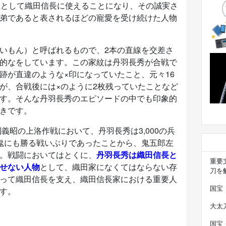
姓として織田信長に使えることになり、その誠実さ
弟であると表されるほどの寵愛を受け続けた人物
いもん）と呼ばれるもので、2本の直線を交差さ
的なをしています。この家紋は丹羽長秀が合戦で
跡が直違のような×印になっていたこと、元々16
が、合戦後には×のように2枚残っていたことなど
す。そんな丹羽長秀のエピソードの中でも印象的
きです。
利義昭の上洛作戦において、丹羽長秀は3,000の兵
鬼にも勝る戦いぶりであったことから、鬼五郎左
。戦闘においてはとくに、
丹羽長秀は織田信長と
重要
せない人物
として、織田家になくてはならない存
刀を
って織田信長を支え、織田信長家における重要人
国宝
す。
大太
国宝