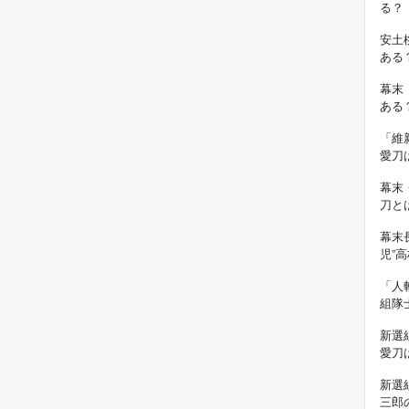
る？
安土
ある
幕末
ある
「維
愛刀
幕末
刀と
幕末
児”
「人
組隊
新選
愛刀
新選
三郎