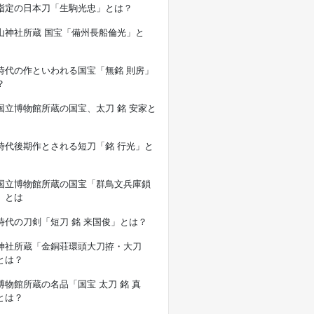
指定の日本刀「生駒光忠」とは？
山神社所蔵 国宝「備州長船倫光」と
時代の作といわれる国宝「無銘 則房」
？
国立博物館所蔵の国宝、太刀 銘 安家と
時代後期作とされる短刀「銘 行光」と
国立博物館所蔵の国宝「群鳥文兵庫鎖
」とは
時代の刀剣「短刀 銘 来国俊」とは？
神社所蔵「金銅荘環頭大刀拵・大刀
とは？
博物館所蔵の名品「国宝 太刀 銘 真
とは？