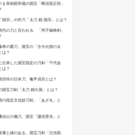
やま美術館所蔵の国宝「蜂須賀正恒」
？
「国宗」の作刀「太刀 銘 国宗」とは？
時代の刀と言われる、「丙子椒林剣」
？
藤孝の愛刀、国宝の「古今伝授の太
とは？
に伝来した国宝指定の刀剣「千代金
とは？
貞宗作の日本刀、亀甲貞宗とは？
の国宝刀剣「太刀 銘久国」とは？
県の指定文化財刀剣、「あざ丸」と
謙信公の佩刀、国宝「謙信景光」と
家康と縁のある、国宝刀剣「日光助