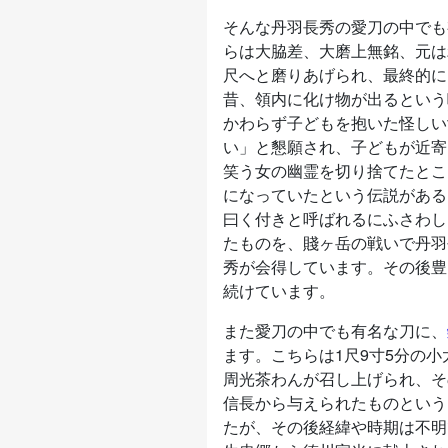
そんな丹羽長秀の愛刀の中でも
らは大脇差、大磨上無銘、元は
尺へと磨りあげられ、最終的に
昔、領内に化け物が出るという
かわらず子どもを抱いた怪しい
い」と懇願され、子どもが近寄
笑う女の幽霊を切り捨てたとこ
になっていたという伝説がある
曰く付きと呼ばれるにふさわし
たものを、賤ヶ岳の戦いで丹羽
秀が会得しています。その後豊
続けています。
また愛刀の中でも有名な刀に、
ます。こちらは1尺9寸5分の小
周光茶わんが召し上げられ、そ
信長から与えられたものという
たが、その後経緯や時期は不明