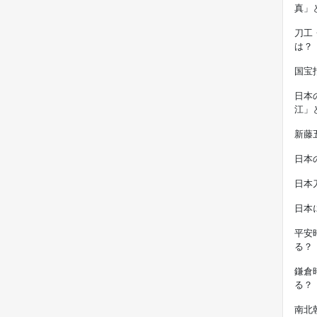
真」
刀工
は？
国宝
日本
江」
新藤
日本
日本
日本
平安
る？
鎌倉
る？
南北