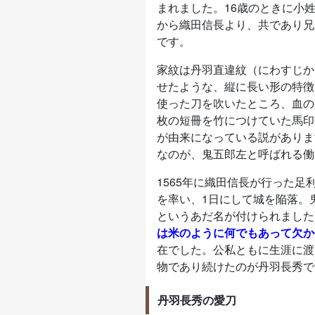
まれました。16歳のときに小
から織田信長より、共であり兄
です。
家紋は丹羽直違紋（にわすじか
せたような、縦に長い形の特徴
使った刀を吹いたところ、血の
枚の短冊を竹につけていた馬印
が由来になっている説がありま
なのが、鬼五郎左と呼ばれる働
1565年に織田信長が行った足
を率い、1日にして城を陥落。
というあだ名が付けられました
は米のように何でもあって欠か
在でした。公私ともに生涯に渡
物であり続けたのが丹羽長秀で
丹羽長秀の愛刀