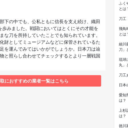
ふく
とは
刀工
部下の中でも、公私ともに信長を支え続け、織田
を歩みました。戦闘においてはとくにその才能を
飛鳥
とは
まな刀を所持していたことでも知られています。
化財としてミュージアムなどに保管されているた
細川
足を運んでみてはいかがでしょうか。日本刀は辿
刀」
物と照らし合わせてチェックするとより一層戦国
琉球
丸」
刀工
取におすすめの業者一覧はこちら
日本
愛知
は？
上杉
は？
徳川