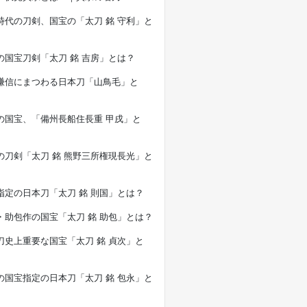
時代の刀剣、国宝の「太刀 銘 守利」と
の国宝刀剣「太刀 銘 吉房」とは？
謙信にまつわる日本刀「山鳥毛」と
の国宝、「備州長船住長重 甲戌」と
の刀剣「太刀 銘 熊野三所権現長光」と
指定の日本刀「太刀 銘 則国」とは？
・助包作の国宝「太刀 銘 助包」とは？
刀史上重要な国宝「太刀 銘 貞次」と
の国宝指定の日本刀「太刀 銘 包永」と