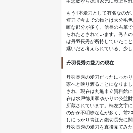
生忠郷から徳川家光に献上され
もう1本愛刀として有名なのが
短刀で今までの物とは大分毛色
瞭な部分が多く、信長の右筆で
られたとされています。秀吉の
は丹羽長秀が所持していたこと
継いだと考えられている、少し
丹羽長秀の愛刀の現在
丹羽長秀の愛刀だったにっかり
家へと映り渡ることになりまし
され、現在は丸亀市立資料館に
在は水戸徳川家ゆかりの公益財
所蔵されています。楠左文字に
のかが不明瞭な点が多く、前2
しにっかり青江と鉋切長光に関
丹羽長秀の愛刀を直接見てみた