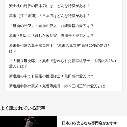
安土桃山時代の日本刀には、どんな特徴がある？
幕末（江戸末期）の日本刀はどんな特徴がある？
「維新の三傑」・薩摩の偉人、西郷隆盛の愛刀は？
幕末・明治に活躍した政治家、勝海舟の愛刀とは？
幕末長州藩の尊王攘夷志士、”幕末の風雲児”高杉晋作の愛刀と
は？
「人斬り鍬次郎」の異名で恐れられた新選組隊士！大石鍬次郎の
愛刀とは？
新選組の中でも屈指の巨漢隊士！島田魁の愛刀は？
新選組参謀の実弟！九番隊組長・鈴木三樹三郎の愛刀とは
よく読まれている記事
日本刀を売るなら専門店がおすす