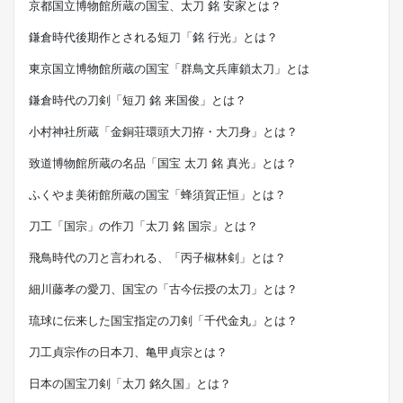
京都国立博物館所蔵の国宝、太刀 銘 安家とは？
鎌倉時代後期作とされる短刀「銘 行光」とは？
東京国立博物館所蔵の国宝「群鳥文兵庫鎖太刀」とは
鎌倉時代の刀剣「短刀 銘 来国俊」とは？
小村神社所蔵「金銅荘環頭大刀拵・大刀身」とは？
致道博物館所蔵の名品「国宝 太刀 銘 真光」とは？
ふくやま美術館所蔵の国宝「蜂須賀正恒」とは？
刀工「国宗」の作刀「太刀 銘 国宗」とは？
飛鳥時代の刀と言われる、「丙子椒林剣」とは？
細川藤孝の愛刀、国宝の「古今伝授の太刀」とは？
琉球に伝来した国宝指定の刀剣「千代金丸」とは？
刀工貞宗作の日本刀、亀甲貞宗とは？
日本の国宝刀剣「太刀 銘久国」とは？