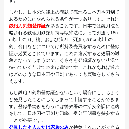
す。
しかし、日本の法律上の問題で売れる日本刀や刀剣で
あるためには求められる条件が一つあります。それは
鉄砲刀剣類登録証
があることです。日本では銃刀法と
略される鉄砲刀剣類所持等取締法によって刃渡り15c
m以上の刀、槍、および薙刀、刃渡り5.5cm以上の
剣、合口などについては所持及売買をするために登録
証が必要とされています。これに違反すると処罰の対
象となってしまうので、そもそも登録証がない状況で
持っているだけで本来は違法です。これがあれば通常
はどのような日本刀や刀剣であっても買取をしてもら
えます。
もし鉄砲刀剣類登録証がないという場合にも、ちょう
ど発見したことにしてしまって申請することができま
す。登録手続きを行うには警察署の生活安全課に連絡
をして、日本刀や刀剣と印鑑、身分証明書を持参する
ことが必要です。
発見した本人または家族のみ
が持参することができる