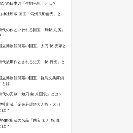
指定の日本刀「生駒光忠」とは？
山神社所蔵 国宝「備州長船倫光」と
時代の作といわれる国宝「無銘 則房」
？
国立博物館所蔵の国宝、太刀 銘 安家と
時代後期作とされる短刀「銘 行光」と
国立博物館所蔵の国宝「群鳥文兵庫鎖
」とは
時代の刀剣「短刀 銘 来国俊」とは？
神社所蔵「金銅荘環頭大刀拵・大刀
とは？
博物館所蔵の名品「国宝 太刀 銘 真
とは？