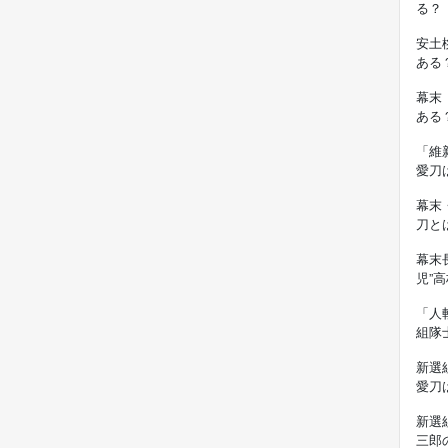
る？
安土
ある
幕末
ある
「維
愛刀
幕末
刀と
幕末
児”
「人
組隊
新選
愛刀
新選
三郎