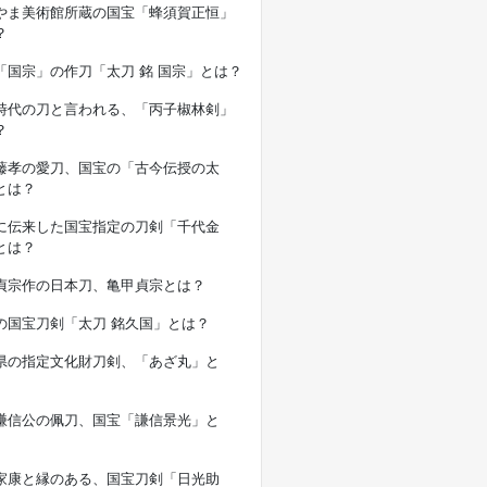
やま美術館所蔵の国宝「蜂須賀正恒」
？
「国宗」の作刀「太刀 銘 国宗」とは？
時代の刀と言われる、「丙子椒林剣」
？
藤孝の愛刀、国宝の「古今伝授の太
とは？
に伝来した国宝指定の刀剣「千代金
とは？
貞宗作の日本刀、亀甲貞宗とは？
の国宝刀剣「太刀 銘久国」とは？
県の指定文化財刀剣、「あざ丸」と
謙信公の佩刀、国宝「謙信景光」と
家康と縁のある、国宝刀剣「日光助