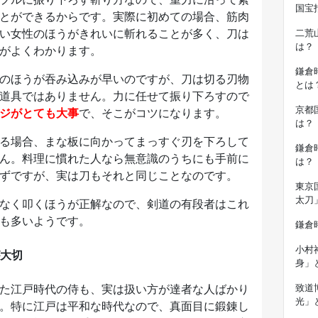
国宝
とができるからです。実際に初めての場合、筋肉
い女性のほうがきれいに斬れることが多く、刀は
二荒
は？
がよくわかります。
鎌倉
のほうが吞み込みが早いのですが、刀は切る刃物
とは
道具ではありません。力に任せて振り下ろすので
京都
ジがとても大事
で、そこがコツになります。
は？
る場合、まな板に向かってまっすぐ刃を下ろして
鎌倉
ん。料理に慣れた人なら無意識のうちにも手前に
は？
ずですが、実は刀もそれと同じことなのです。
東京
太刀
なく叩くほうが正解なので、剣道の有段者はこれ
も多いようです。
鎌倉
小村
大切
身」
た江戸時代の侍も、実は扱い方が達者な人ばかり
致道
光」
。特に江戸は平和な時代なので、真面目に鍛錬し