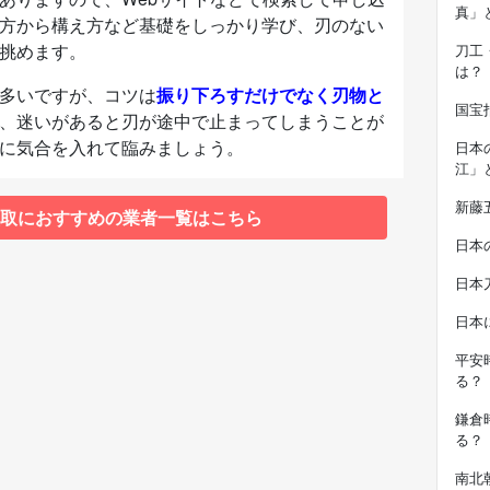
真」
方から構え方など基礎をしっかり学び、刃のない
挑めます。
刀工
は？
多いですが、コツは
振り下ろすだけでなく刃物と
国宝
、迷いがあると刃が途中で止まってしまうことが
に気合を入れて臨みましょう。
日本
江」
新藤
取におすすめの業者一覧はこちら
日本
日本
日本
平安
る？
鎌倉
る？
南北