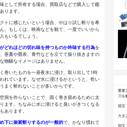
味として所有する場合、買取店などで購入して鑑
あります。
クトに感じたいという場合、やはり試し斬りを希
ん。もしくは、映画などを観て、一度でいいから
人もいるでしょう。
がどれほどの切れ味を持つものか吟味する行為
を
、巻藁や畳表、青竹などを立てて振り抜きますの
な物騒なイメージはありません。
く巻いたものを一昼夜水に浸け、取り出して1時
われています。なぜ水に浸けるかというと、乾い
うまく斬れないことが多いからです。
重要
刀を
空洞を作らないことで、固く巻き留めるために太
ります。ちなみに水に浸けると臭いがきつくなる
国宝
もあります。
大太
め下に袈裟斬りするのが一般的
で、かなり慣れて
国宝