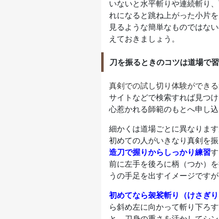
いないと水平斬りや連続斬り、
れになると跳ね上がった小片を
見るような簡単なものではない
えておきましょう。
刀を振るときのコツは道場で習
真剣での試し切り体験ができる
サイトなどで検索すれば見つけ
心惹かれる師範のもとへ申し込
細かくは道場ごとに異なります
初めての人がいきなり真剣を振
造刀で握りからしっかり練習
す
前に左手を後ろに柄（つか）を
うの手足を出すイメージですが
初めてなら袈裟斬り（けさぎり
ら斜め左に向かって斬り下ろす
と、刀身の重さを活かしてシン