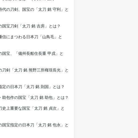
時代の刀剣、国宝の「太刀 銘 守利」と
の国宝刀剣「太刀 銘 吉房」とは？
謙信にまつわる日本刀「山鳥毛」と
の国宝、「備州長船住長重 甲戌」と
の刀剣「太刀 銘 熊野三所権現長光」と
指定の日本刀「太刀 銘 則国」とは？
・助包作の国宝「太刀 銘 助包」とは？
刀史上重要な国宝「太刀 銘 貞次」と
の国宝指定の日本刀「太刀 銘 包永」と