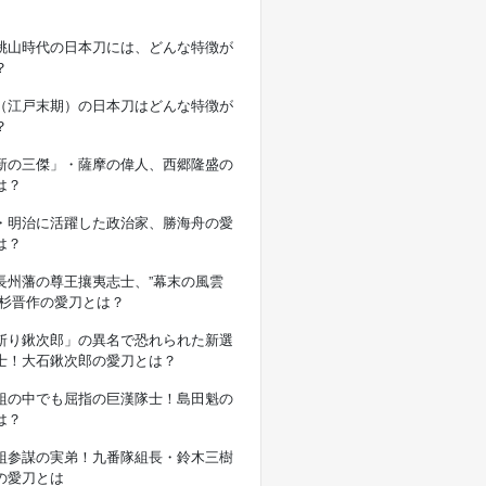
桃山時代の日本刀には、どんな特徴が
？
（江戸末期）の日本刀はどんな特徴が
？
新の三傑」・薩摩の偉人、西郷隆盛の
は？
・明治に活躍した政治家、勝海舟の愛
は？
長州藩の尊王攘夷志士、”幕末の風雲
高杉晋作の愛刀とは？
斬り鍬次郎」の異名で恐れられた新選
士！大石鍬次郎の愛刀とは？
組の中でも屈指の巨漢隊士！島田魁の
は？
組参謀の実弟！九番隊組長・鈴木三樹
の愛刀とは