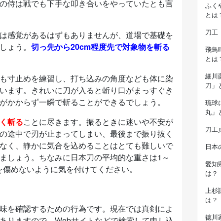
の侍は戦でも下手な叩き合いをやっていたとも言
ふく
とは
刀工
は感覚があるはずもありませんが、道場で基礎を
しょう。
切っ先から20cm程度先で対象物を斬る
飛鳥
とは
細川
も寸止めを練習し、打ち込みの角度なども体に染
刀」
います。きれいに刀が入ると斬り口がまっすぐき
がかからず一瞬で斬ることができるでしょう。
琉球
丸」
く斬る
ことに尽きます。振るときに迷いや不安が
刀工
の途中で刃が止まってしまい、最後まで振り抜く
なく、静かに気合を込めることはとても難しいで
日本
ましょう。ちなみに日本刀の平均的な重さは1～
愛知
どを傷めないように気を付けてください。
は？
上杉
は？
味を確認するための行為です。現在では真剣によ
徳川
ありますので、Webサイトなどで検索して申し込