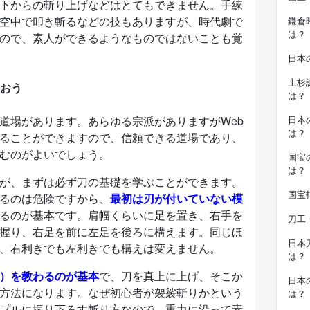
下からの斬り上げなどはとてもできません。手練
空中で叩き斬るなどの技もありますが、時代劇で
鎌倉
は？
ので、素人ができるようなものではないことも覚
日本
上杉
おう
は？
道場
があります。あらゆる宗派がありますがWeb
日本
は？
ることができますので、信頼できる道場であり、
むのがよいでしょう。
国宝
は？
が、まずは必ず刀の基礎を学ぶことができます。
国宝
るのは危険ですから、
最初は刃が付いていない模
るのが基本です。肩幅くらいに足を置き、右手を
刀工
握り、右足を前に左足を後ろに構えます。同じほ
日本
、右利きでも左利きでも構えは変えません。
は？
）を教わるのが基本
で、刀を真上に上げ、そこか
日本
方法になります。なぜ初心者が袈裟斬りかという
は？
プルに振り下ろす斬り方なので、重力に沿って素