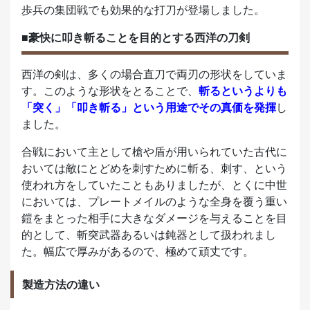
歩兵の集団戦でも効果的な打刀が登場しました。
■豪快に叩き斬ることを目的とする西洋の刀剣
西洋の剣は、多くの場合直刀で両刃の形状をしていま
す。このような形状をとることで、
斬るというよりも
「突く」「叩き斬る」という用途でその真価を発揮
し
ました。
合戦において主として槍や盾が用いられていた古代に
おいては敵にとどめを刺すために斬る、刺す、という
使われ方をしていたこともありましたが、とくに中世
においては、プレートメイルのような全身を覆う重い
鎧をまとった相手に大きなダメージを与えることを目
的として、斬突武器あるいは鈍器として扱われまし
た。幅広で厚みがあるので、極めて頑丈です。
製造方法の違い