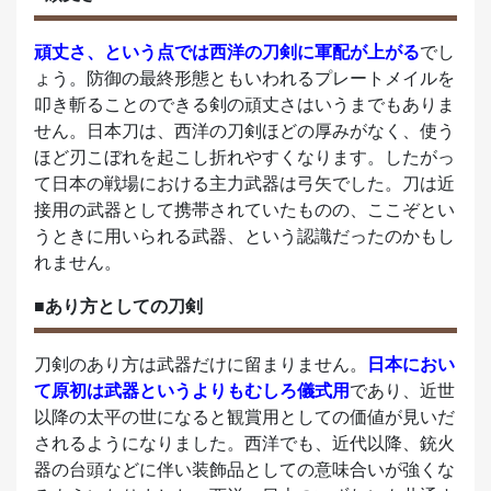
頑丈さ、という点では西洋の刀剣に軍配が上がる
でし
ょう。防御の最終形態ともいわれるプレートメイルを
叩き斬ることのできる剣の頑丈さはいうまでもありま
せん。日本刀は、西洋の刀剣ほどの厚みがなく、使う
ほど刃こぼれを起こし折れやすくなります。したがっ
て日本の戦場における主力武器は弓矢でした。刀は近
接用の武器として携帯されていたものの、ここぞとい
うときに用いられる武器、という認識だったのかもし
れません。
■あり方としての刀剣
刀剣のあり方は武器だけに留まりません。
日本におい
て原初は武器というよりもむしろ儀式用
であり、近世
以降の太平の世になると観賞用としての価値が見いだ
されるようになりました。西洋でも、近代以降、銃火
器の台頭などに伴い装飾品としての意味合いが強くな