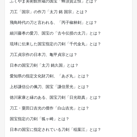
ふくやま美術館所蔵の国宝「蜂須賀正恒」とは？
刀工「国宗」の作刀「太刀 銘 国宗」とは？
飛鳥時代の刀と言われる、「丙子椒林剣」とは？
細川藤孝の愛刀、国宝の「古今伝授の太刀」とは？
琉球に伝来した国宝指定の刀剣「千代金丸」とは？
刀工貞宗作の日本刀、亀甲貞宗とは？
日本の国宝刀剣「太刀 銘久国」とは？
愛知県の指定文化財刀剣、「あざ丸」とは？
上杉謙信公の佩刀、国宝「謙信景光」とは？
徳川家康と縁のある、国宝刀剣「日光助真」とは？
刀工・粟田口吉光の傑作「白山吉光」とは？
国宝指定の刀剣「狐ヶ崎」とは？
日本の国宝に指定されている刀剣「稲葉江」とは？