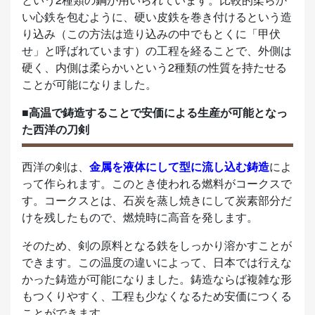
い心鉄を包むように、硬い皮鉄を巻き付けるという造
り込み（この方法は造り込みの中でもとくに「甲伏
せ」と呼ばれています）の工程を経ることで、外側は
硬く、内側は柔らかいという2種類の性質を持たせる
ことが可能になりました。
■高温で鋳造することで安価による生産が可能となっ
た西洋の刀剣
西洋の剣は、
金属を液体にして型に流し込む鋳造
によ
って作られます。このとき使われる燃料がコークスで
す。コークスとは、石炭を蒸し焼きにして炭素部分だ
けを残したもので、燃焼時に高音を発します。
そのため、剣の原料となる鉄をしっかり溶かすことが
できます。この温度の違いによって、日本では行えな
かった鋳造が可能になりました。鋳造ならば複雑な形
もつくりやすく、工程も少なくなるため安価につくる
ことができます。