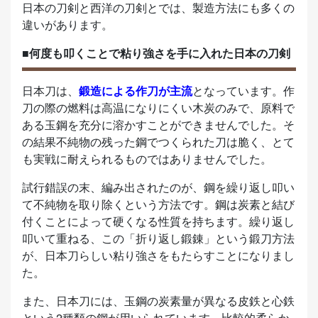
日本の刀剣と西洋の刀剣とでは、製造方法にも多くの
違いがあります。
■何度も叩くことで粘り強さを手に入れた日本の刀剣
日本刀は、
鍛造による作刀が主流
となっています。作
刀の際の燃料は高温になりにくい木炭のみで、原料で
ある玉鋼を充分に溶かすことができませんでした。そ
の結果不純物の残った鋼でつくられた刀は脆く、とて
も実戦に耐えられるものではありませんでした。
試行錯誤の末、編み出されたのが、鋼を繰り返し叩い
て不純物を取り除くという方法です。鋼は炭素と結び
付くことによって硬くなる性質を持ちます。繰り返し
叩いて重ねる、この「折り返し鍛錬」という鍛刀方法
が、日本刀らしい粘り強さをもたらすことになりまし
た。
また、日本刀には、玉鋼の炭素量が異なる皮鉄と心鉄
という2種類の鋼が用いられています。比較的柔らか